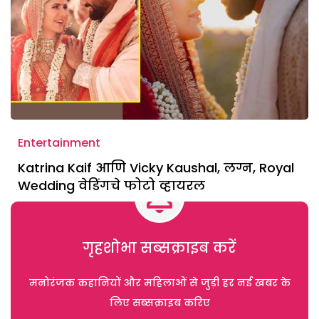
Entertainment
Katrina Kaif आणि Vicky Kaushal, लग्न, Royal
Wedding वेडिंगचे फोटो व्हायरल
गृहशोभा सब्सक्राइब करें
मनोरंजक कहानियों और महिलाओं से जुड़ी हर नई खबर के
लिए सब्सक्राइब करिए