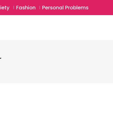
⚲
BSCRIBE
Login
iety
Fashion
Personal Problems
⚲
r