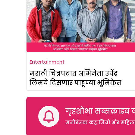
Entertainment
मराठी चित्रपटात अभिनेता उपेंद्र
लिमये दिसणार पाहूण्या भूमिकेत
गृहशोभा सब्सक्राइब क
मनोरंजक कहानियों और महिलाओं