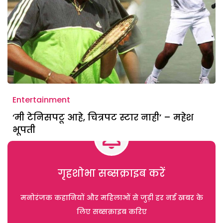
Entertainment
‘मी टेनिसपटू आहे, चित्रपट स्टार नाही’ – महेश
भूपती
गृहशोभा सब्सक्राइब करें
मनोरंजक कहानियों और महिलाओं से जुड़ी हर नई खबर के
लिए सब्सक्राइब करिए