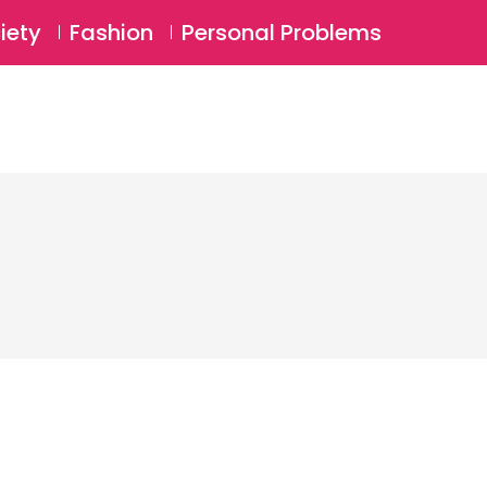
⚲
BSCRIBE
Login
iety
Fashion
Personal Problems
⚲