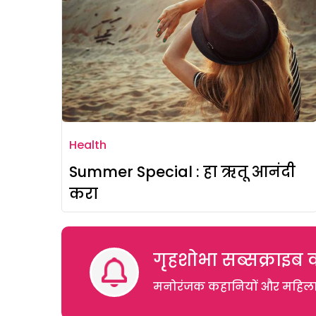
Health
Summer Special : हा ऋतू आनंदी
करा
गृहशोभा सब्सक्राइब क
मनोरंजक कहानियों और महिलाओं