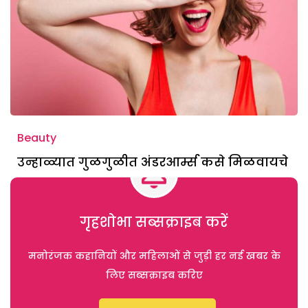
Beauty
उन्हाळ्यात गुळगुळीत अंडरआर्म्स कसे मिळवायचे
गृहशोभा सब्सक्राइब करें
मनोरंजक कहानियों और महिलाओं से जुड़ी हर नई खबर के
लिए सब्सक्राइब करिए