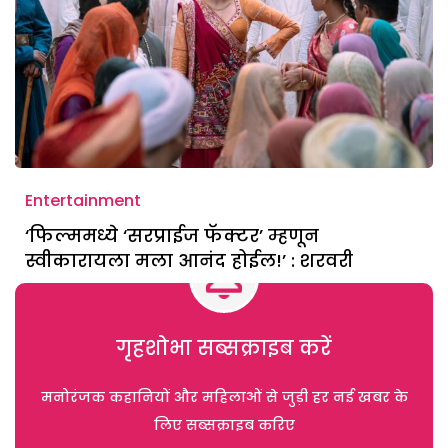
Entertainment
‘फिल्ममध्ये ‘सरप्राईज फॅक्टर’ म्हणून
स्वीकारायला मला आनंद होईल!’ : शरवरी
गृहशोभा सब्सक्राइब करें
मनोरंजक कहानियों और महिलाओं से जुड़ी हर नई खबर के
लिए सब्सक्राइब करिए