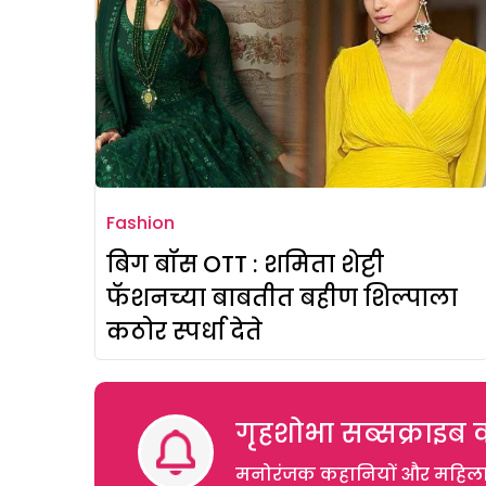
Fashion
बिग बॉस OTT : शमिता शेट्टी
फॅशनच्या बाबतीत बहीण शिल्पाला
कठोर स्पर्धा देते
गृहशोभा सब्सक्राइब क
मनोरंजक कहानियों और महिलाओं