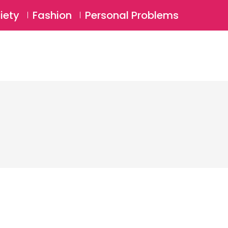
⚲
BSCRIBE
Login
iety
Fashion
Personal Problems
⚲