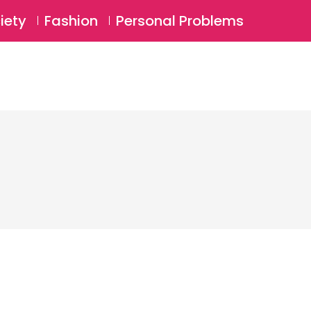
⚲
BSCRIBE
Login
iety
Fashion
Personal Problems
⚲