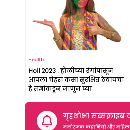
Health
Holi 2023 : होळीच्या रंगांपासून
आपला चेहरा कसा सुरक्षित ठेवायचा
हे तज्ञांकडून जाणून घ्या
गृहशोभा सब्सक्राइब क
मनोरंजक कहानियों और महिलाओं