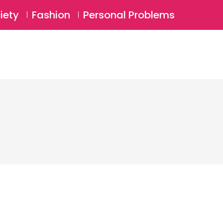
⚲
BSCRIBE
Login
iety
Fashion
Personal Problems
⚲