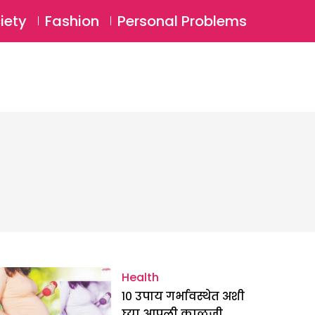
⚲
BSCRIBE
Login
iety
Fashion
Personal Problems
⚲
Health
१० उपाय गर्भावस्थेत अशी
घ्या आपली काळजी