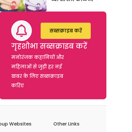
सब्सक्राइब करें
गृहशोभा सब्सक्राइब करें
मनोरंजक कहानियों और
महिलाओं से जुड़ी हर नई
खबर के लिए सब्सक्राइब
करिए
oup Websites
Other Links