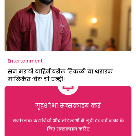
Entertainment
सन मराठी वाहिनीवरील तिकळी या थरारक
मालिकेत ‘वेद’ ची एन्ट्री!
गृहशोभा सब्सक्राइब करें
मनोरंजक कहानियों और महिलाओं से जुड़ी हर नई खबर के
लिए सब्सक्राइब करिए