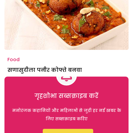
Food
सणासुदीला पनीर कोफ्ते बनवा
गृहशोभा सब्सक्राइब करें
मनोरंजक कहानियों और महिलाओं से जुड़ी हर नई खबर के
लिए सब्सक्राइब करिए