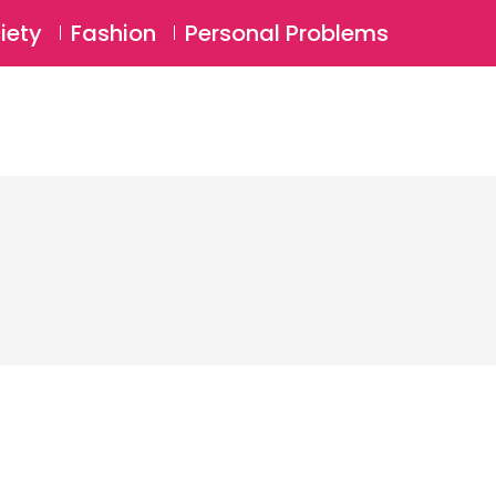
⚲
BSCRIBE
Login
iety
Fashion
Personal Problems
⚲