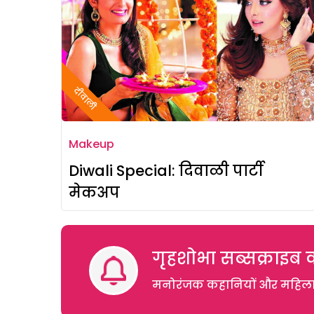
दीवाली
Makeup
Diwali Special: दिवाळी पार्टी
मेकअप
गृहशोभा सब्सक्राइब क
मनोरंजक कहानियों और महिलाओं