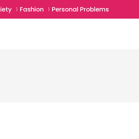
⚲
BSCRIBE
Login
iety
Fashion
Personal Problems
⚲