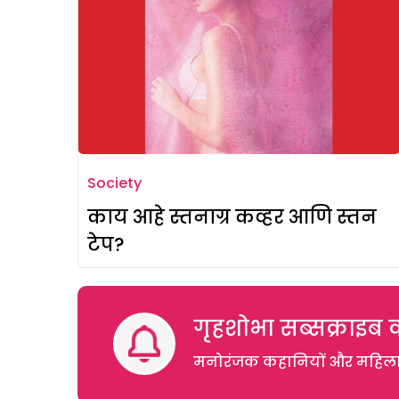
Society
काय आहे स्तनाग्र कव्हर आणि स्तन
टेप?
गृहशोभा सब्सक्राइब क
मनोरंजक कहानियों और महिलाओं