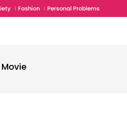
⚲
BSCRIBE
Login
iety
Fashion
Personal Problems
⚲
 Movie