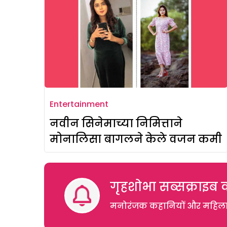
Entertainment
नवीन सिनेमाच्या निमित्ताने
मोनालिसा बागलने केले वजन कमी
गृहशोभा सब्सक्राइब क
मनोरंजक कहानियों और महिलाओं