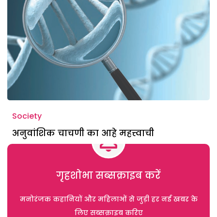
Society
अनुवांशिक चाचणी का आहे महत्त्वाची
गृहशोभा सब्सक्राइब करें
मनोरंजक कहानियों और महिलाओं से जुड़ी हर नई खबर के
लिए सब्सक्राइब करिए