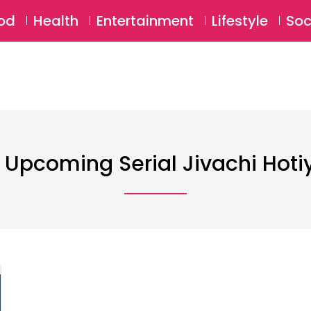
SU
od
Health
Entertainment
Lifestyle
Soc
 Upcoming Serial Jivachi Hotiy