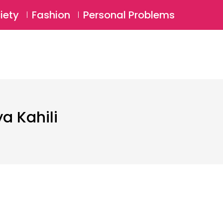
⚲
BSCRIBE
Login
iety
Fashion
Personal Problems
⚲
a Kahili