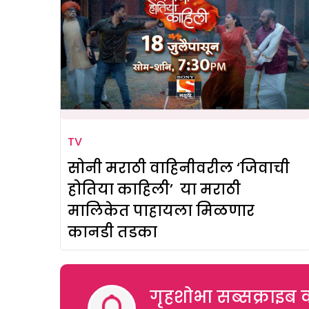
TV
सोनी मराठी वाहिनीवरील ‘जिवाची
होतिया काहिली’ या मराठी
मालिकेत पाहायला मिळणार
कानडी तडका
गृहशोभा सब्सक्राइब क