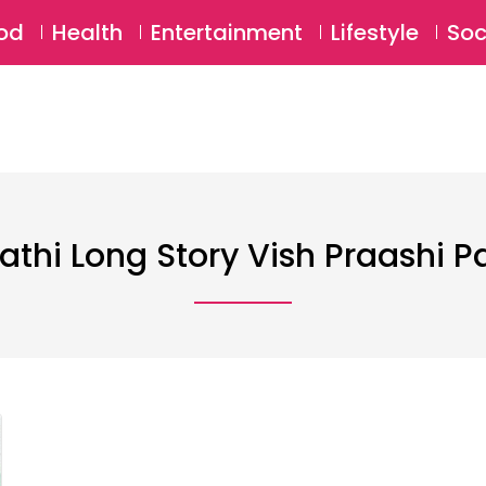
SU
od
Health
Entertainment
Lifestyle
Soc
athi Long Story Vish Praashi Pa