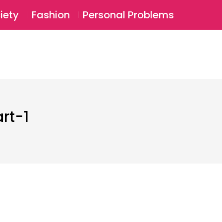
⚲
BSCRIBE
Login
iety
Fashion
Personal Problems
⚲
rt-1