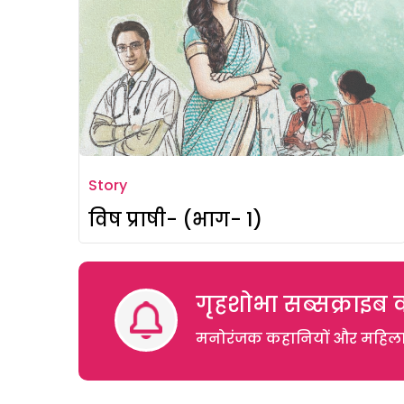
Story
विष प्राषी- (भाग- 1)
गृहशोभा सब्सक्राइब क
मनोरंजक कहानियों और महिलाओं