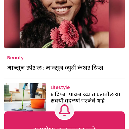
Beauty
मान्सून स्पेशल : मान्सून ब्युटी केअर टिप्स
Lifestyle
5 टिप्स : पावसाळ्यात घरातील या
सवयी बदलणे गरजेचे आहे