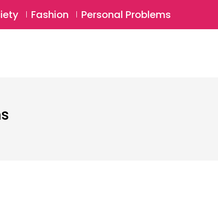
⚲
BSCRIBE
Login
iety
Fashion
Personal Problems
⚲
ns