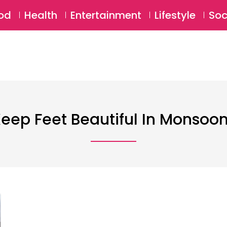
SU
od
Health
Entertainment
Lifestyle
Soc
eep Feet Beautiful In Monsoo