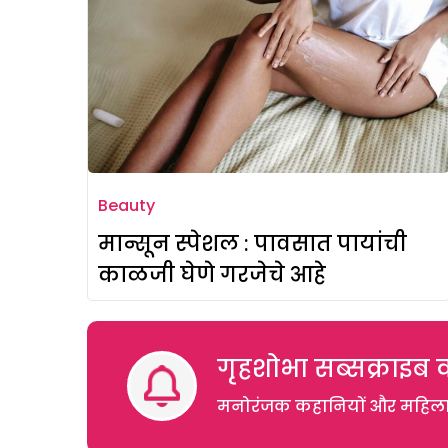
Beauty
मान्सून स्पेशल : पावसात पायांची
काळजी घेणे गरजेचे आहे
गृहशोभा सब्सक्राइब क
मनोरंजक कहानियों और महिलाओं