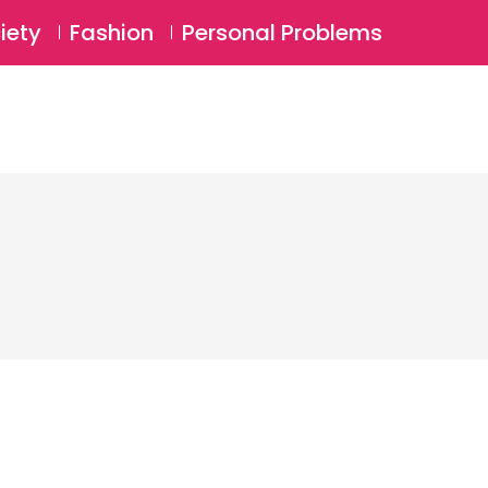
⚲
BSCRIBE
Login
iety
Fashion
Personal Problems
⚲