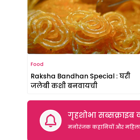
Food
Raksha Bandhan Special : घरी
जलेबी कशी बनवायची
गृहशोभा सब्सक्राइब क
मनोरंजक कहानियों और महिलाओं