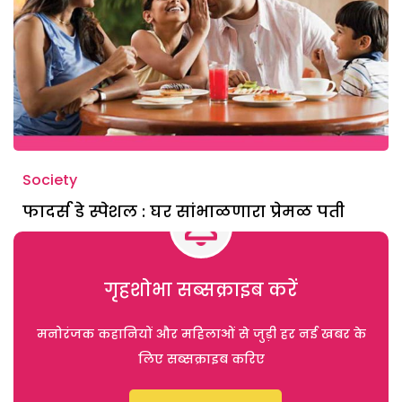
Society
फादर्स डे स्पेशल : घर सांभाळणारा प्रेमळ पती
गृहशोभा सब्सक्राइब करें
मनोरंजक कहानियों और महिलाओं से जुड़ी हर नई खबर के
लिए सब्सक्राइब करिए