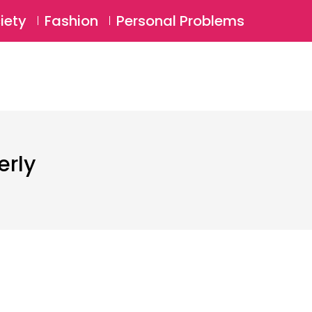
⚲
BSCRIBE
Login
iety
Fashion
Personal Problems
⚲
erly