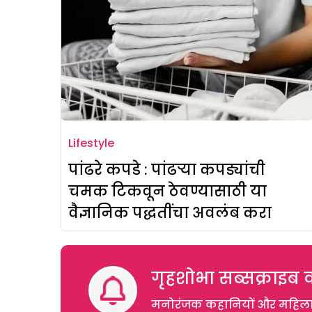
Lifestyle
पांढरे कपडे : पांढऱ्या कपड्यांची
चमक टिकवून ठेवण्यासाठी या
वैज्ञानिक पद्धतींचा अवलंब करा
गृहशोभा सब्सक्राइब क
मनोरंजक कहानियों और महिलाओं