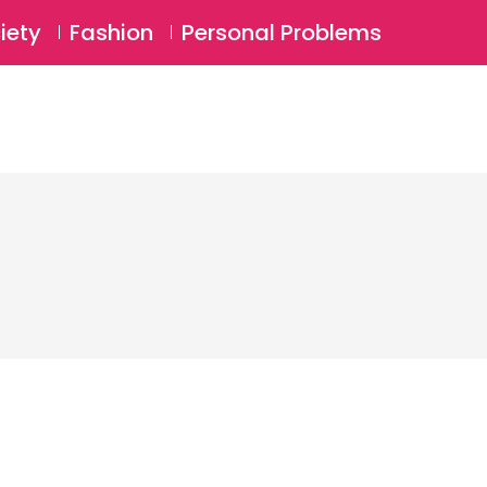
⚲
BSCRIBE
Login
iety
Fashion
Personal Problems
⚲