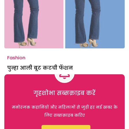
Fashion
पुन्हा आली बूट कटची फॅशन
गृहशोभा सब्सक्राइब करें
मनोरंजक कहानियों और महिलाओं से जुड़ी हर नई खबर के
लिए सब्सक्राइब करिए