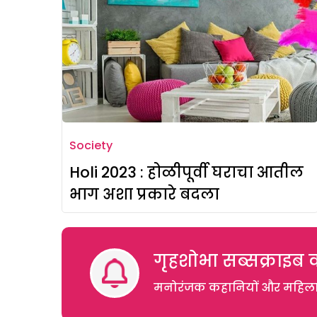
Society
Holi 2023 : होळीपूर्वी घराचा आतील
भाग अशा प्रकारे बदला
गृहशोभा सब्सक्राइब क
मनोरंजक कहानियों और महिलाओं