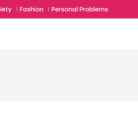
⚲
BSCRIBE
Login
iety
Fashion
Personal Problems
⚲