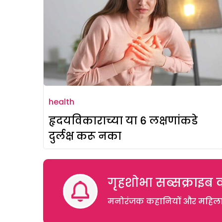
health
हृदयविकाराच्या या 6 लक्षणांकडे
दुर्लक्ष करू नका
गृहशोभा सब्सक्राइब क
मनोरंजक कहानियों और महिलाओं