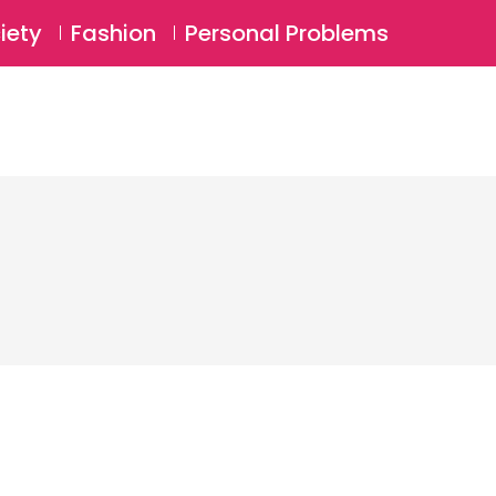
⚲
BSCRIBE
Login
iety
Fashion
Personal Problems
⚲