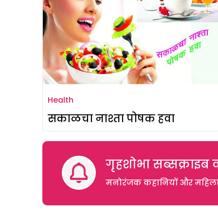
Health
सकाळचा नाश्ता पोषक हवा
गृहशोभा सब्सक्राइब क
मनोरंजक कहानियों और महिलाओं