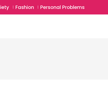
⚲
BSCRIBE
Login
iety
Fashion
Personal Problems
⚲