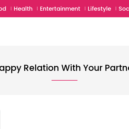
SU
od
Health
Entertainment
Lifestyle
Soc
appy Relation With Your Partn