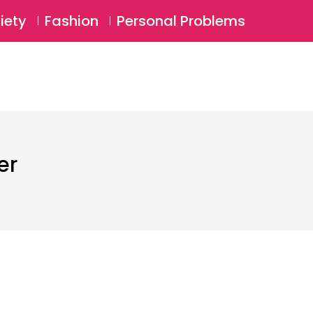
⚲
BSCRIBE
Login
iety
Fashion
Personal Problems
⚲
er