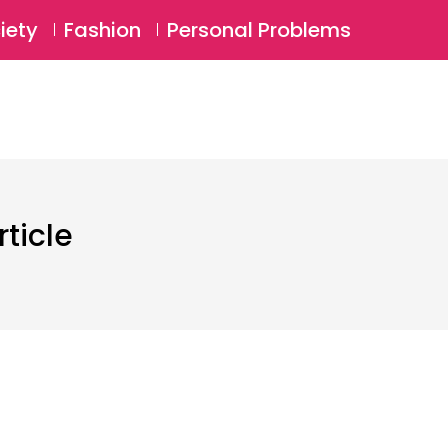
⚲
BSCRIBE
Login
iety
Fashion
Personal Problems
⚲
ticle