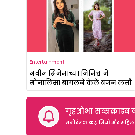
Entertainment
नवीन सिनेमाच्या निमित्ताने
मोनालिसा बागलने केले वजन कमी
गृहशोभा सब्सक्राइब क
मनोरंजक कहानियों और महिलाओं