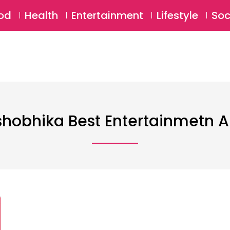
SU
od
Health
Entertainment
Lifestyle
Soc
shobhika Best Entertainmetn Ar