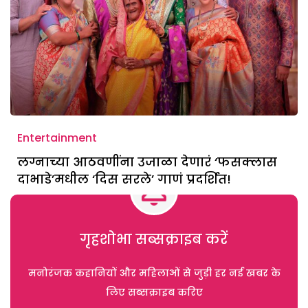
Entertainment
लग्नाच्या आठवणींना उजाळा देणारं ‘फसक्लास
दाभाडे’मधील ‘दिस सरले’ गाणं प्रदर्शित!
गृहशोभा सब्सक्राइब करें
मनोरंजक कहानियों और महिलाओं से जुड़ी हर नई खबर के
लिए सब्सक्राइब करिए