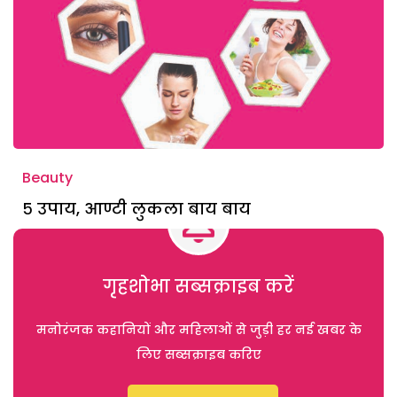
Beauty
५ उपाय, आण्टी लुकला बाय बाय
गृहशोभा सब्सक्राइब करें
मनोरंजक कहानियों और महिलाओं से जुड़ी हर नई खबर के
लिए सब्सक्राइब करिए