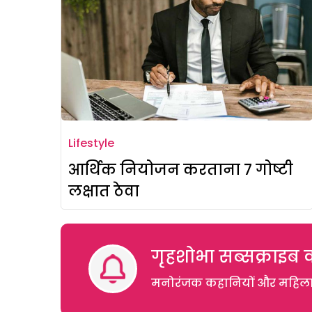
Lifestyle
आर्थिक नियोजन करताना 7 गोष्टी
लक्षात ठेवा
गृहशोभा सब्सक्राइब क
मनोरंजक कहानियों और महिलाओं