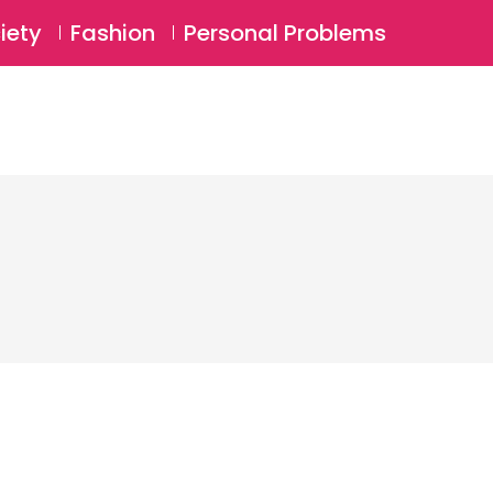
⚲
BSCRIBE
Login
iety
Fashion
Personal Problems
⚲