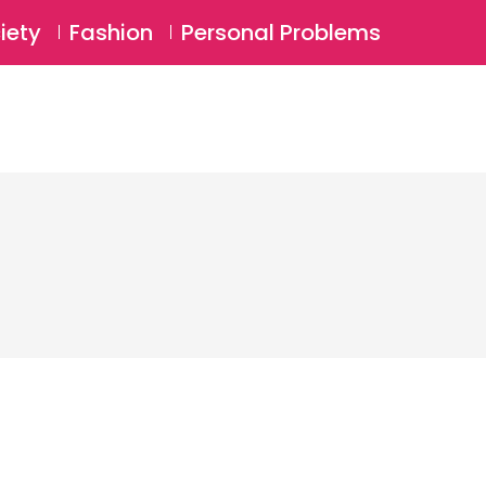
⚲
BSCRIBE
Login
iety
Fashion
Personal Problems
⚲