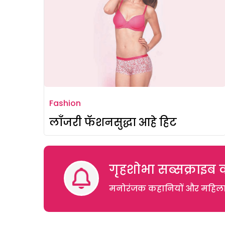
Fashion
लाँजरी फॅशनसुद्धा आहे हिट
गृहशोभा सब्सक्राइब क
मनोरंजक कहानियों और महिलाओं