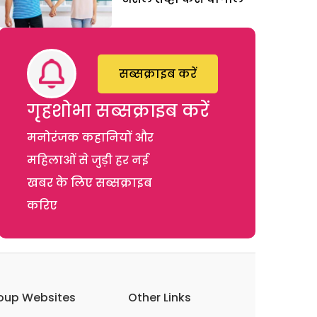
सब्सक्राइब करें
गृहशोभा सब्सक्राइब करें
मनोरंजक कहानियों और
महिलाओं से जुड़ी हर नई
खबर के लिए सब्सक्राइब
करिए
oup Websites
Other Links