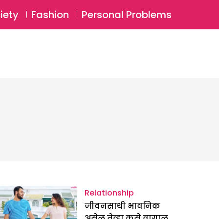
⚲
BSCRIBE
Login
iety
Fashion
Personal Problems
⚲
Relationship
जीवनसाथी भावनिक
असेल तेव्हा कसे वागाल