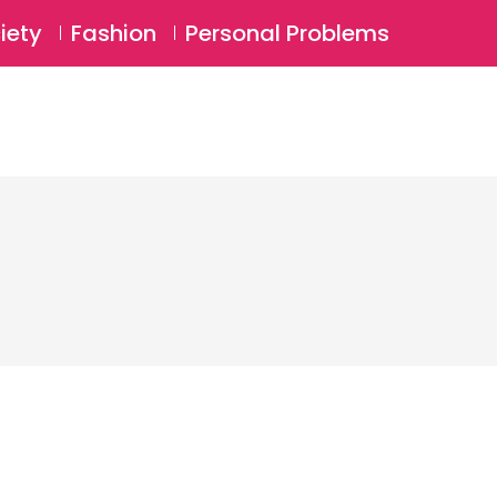
⚲
BSCRIBE
Login
iety
Fashion
Personal Problems
⚲