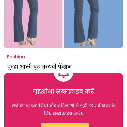
Fashion
पुन्हा आली बूट कटची फॅशन
गृहशोभा सब्सक्राइब करें
मनोरंजक कहानियों और महिलाओं से जुड़ी हर नई खबर के
लिए सब्सक्राइब करिए