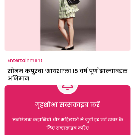
Entertainment
सोनम कपूरचा ‘आयशा’ला १५ वर्ष पूर्ण झाल्याबद्दल
अभिमान
गृहशोभा सब्सक्राइब करें
मनोरंजक कहानियों और महिलाओं से जुड़ी हर नई खबर के
लिए सब्सक्राइब करिए