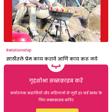
Relationship
साठीतले प्रेम काय करावे आणि काय करू नये
गृहशोभा सब्सक्राइब करें
मनोरंजक कहानियों और महिलाओं से जुड़ी हर नई खबर के
लिए सब्सक्राइब करिए