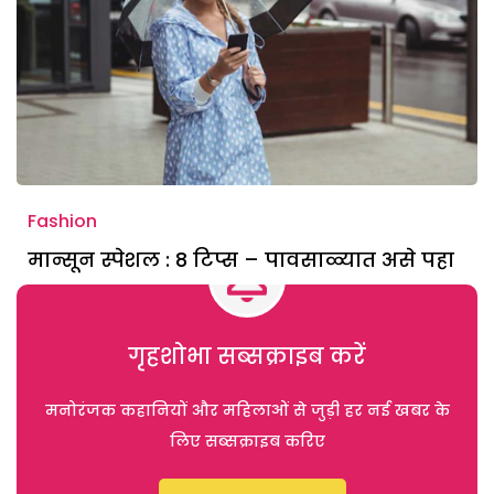
Fashion
मान्सून स्पेशल : 8 टिप्स – पावसाळ्यात असे पहा
गृहशोभा सब्सक्राइब करें
मनोरंजक कहानियों और महिलाओं से जुड़ी हर नई खबर के
लिए सब्सक्राइब करिए