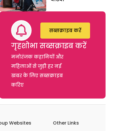
सब्सक्राइब करें
गृहशोभा सब्सक्राइब करें
मनोरंजक कहानियों और
महिलाओं से जुड़ी हर नई
खबर के लिए सब्सक्राइब
करिए
oup Websites
Other Links