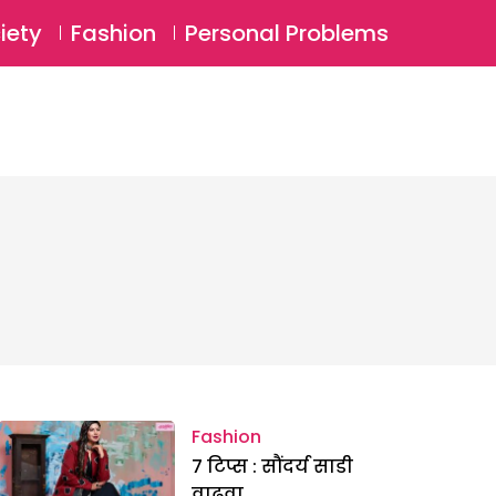
⚲
BSCRIBE
Login
iety
Fashion
Personal Problems
⚲
Fashion
7 टिप्स : सौंदर्य साडी
वाढवा