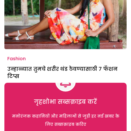
Fashion
उन्हाळ्यात तुमचे शरीर थंड ठेवण्यासाठी 7 फॅशन
टिप्स
गृहशोभा सब्सक्राइब करें
मनोरंजक कहानियों और महिलाओं से जुड़ी हर नई खबर के
लिए सब्सक्राइब करिए