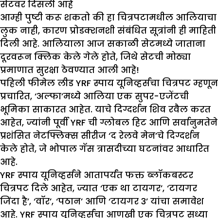
सेटवर दिसली आहे
आम्ही पुष्टी करू शकतो की हा चित्रपटामधील आलियाचा
लुक नाही, कारण प्रोडक्शनशी संबंधित सूत्रांनी ही माहिती
दिली आहे. आलियाला आज सकाळी सेटमध्ये जाताना
दूरवरून क्लिक केले गेले होते, जिथे सेटची मोठ्या
प्रमाणात सुरक्षा ठेवण्यात आली आहे!
पहिली फीमेल लीड YRF स्पाय यूनिव्हर्सचा चित्रपट म्हणून
प्रचारित, ‘अल्फा’मध्ये आलिया एक सुपर-एजेंटची
भूमिका साकारत आहेत. याचे दिग्दर्शन शिव रवैल करत
आहेत, ज्यांनी पूर्वी YRF ची ग्लोबल हिट आणि सर्वानुमतेने
प्रशंसित नेटफ्लिक्स सीरीज ‘द रेलवे मेन’चे दिग्दर्शन
केले होते, जे भोपाल गॅस त्रासदीच्या घटनांवर आधारित
आहे.
YRF स्पाय यूनिव्हर्सने आतापर्यंत फक्त ब्लॉकबस्टर
चित्रपट दिले आहेत, ज्यात ‘एक था टायगर’, ‘टायगर
जिंदा है’, ‘वॉर’, ‘पठान’ आणि ‘टायगर 3’ यांचा समावेश
आहे. YRF स्पाय यूनिव्हर्सचा आणखी एक चित्रपट सध्या