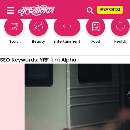
⚲
सब्सक्राइब
Story
Beauty
Entertainment
Food
Health
SEO Keywords:
YRF film Alpha