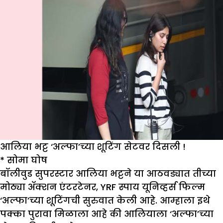
आलिया भट्ट ‘अल्फा’च्या शूटिंग सेटवर दिसली !
* सोमा घोष
बॉलीवुड सुपरस्टार आलिया भट्टने या आठवड्यात तीच्या
मोठ्या अ‍ॅक्शन एंटरटेनर, YRF स्पाय यूनिव्हर्स फिल्म
‘अल्फा’च्या शूटिंगची सुरुवात केली आहे. आम्हाला इथे
पक्का पुरावा मिळाला आहे की आलियाला ‘अल्फा’च्या