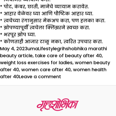
*
पोट, कंबर, छाती, मानेचे व्यायाम करावेत.
* आहार वेळेवर घ्या आणि पौष्टिक आहार घ्या.
* त्वचेच्या रंगानुसार मेकअप करा, पण हलका करा.
* झोपण्यापूर्वी त्वचेला क्लिंझरने स्वच्छ करा.
* भरपूर झोप घ्या.
* कोणताही आजार टाळू नका, त्वरित उपचार करा.
Posted
Author
Categories
Tags
May 4, 2023
uma
Lifestyle
grihshobhika marathi
on
beauty article
,
take care of beauty after 40
,
weight loss exercises for ladies
,
women beauty
after 40
,
women care after 40
,
women health
on
after 40
Leave a comment
40
नंतर
आपल्या
सौंदर्याची
काळजी