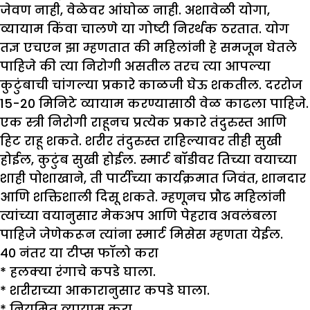
जेवण नाही, वेळेवर आंघोळ नाही. अशावेळी योगा,
व्यायाम किंवा चालणे या गोष्टी निरर्थक ठरतात. योग
तज्ञ एचएन झा म्हणतात की महिलांनी हे समजून घेतले
पाहिजे की त्या निरोगी असतील तरच त्या आपल्या
कुटुंबाची चांगल्या प्रकारे काळजी घेऊ शकतील. दररोज
15-20 मिनिटे व्यायाम करण्यासाठी वेळ काढला पाहिजे.
एक स्त्री निरोगी राहूनच प्रत्येक प्रकारे तंदुरुस्त आणि
हिट राहू शकते. शरीर तंदुरुस्त राहिल्यावर तीही सुखी
होईल, कुटुंब सुखी होईल. स्मार्ट बॉडीवर तिच्या वयाच्या
शाही पोशाखाने, ती पार्टीच्या कार्यक्रमात जिवंत, शानदार
आणि शक्तिशाली दिसू शकते. म्हणूनच प्रौढ महिलांनी
त्यांच्या वयानुसार मेकअप आणि पेहराव अवलंबला
पाहिजे जेणेकरून त्यांना स्मार्ट मिसेस म्हणता येईल.
40
नंतर या
टी
प्स फॉलो करा
*
हलक्या रंगाचे कपडे घाला.
*
शरीराच्या आकारानुसार कपडे घाला.
*
नियमित व्यायाम करा.