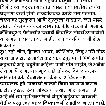
दिखाऊ मेक-अप आणि पेहराव यामुळे प्रौढ स्त्रिया
विनोदाच्या बट्ट्या बनतात. वाढत्या वयाबरोबर त्वचेचा
घट्टपणा कमी होतो. डोळ्यांजवळ काळे डाग पडतात.
चेहऱ्यावर सुरकुत्या आणि सुरकुत्या वाढतात, केस पांढरे
होतात, केस गळायला लागतात. फेशियल, बॉडी मसाज,
मॅनिक्युअर, पेडीक्योर इत्यादी नियमित सौंदर्य उपचारांनी
या समस्या टाळता येत नाहीत, त्या नक्कीच कमी होऊ
शकतात.
दूध, दही, चीज, हिरव्या भाज्या, कोशिंबीर, लिंबू आणि तीळ
यांचा आहारात समावेश करावा. भरपूर पाणी पिणे सर्वात
महत्वाचे आहे. बहुतेक महिला पाणी पीत नाहीत, जे अनेक
रोग आणि समस्यांचे मूळ आहे. डॉक्टर बिमल करक
सांगतात की, दिवसभरात किमान २ लिटर पाणी
प्यायलाच हवे. सकाळी चालणे किंवा व्यायाम करून
शरीर तंदुरुस्त ठेवा. महिलांची सर्वात मोठी समस्या ही
आहे की त्या पूर्ण समर्पणाने संपूर्ण कुटुंबाची काळजी
घेतील परंतु स्वतःबद्दल निष्काळजी राहतील. नाश्ता नाही,