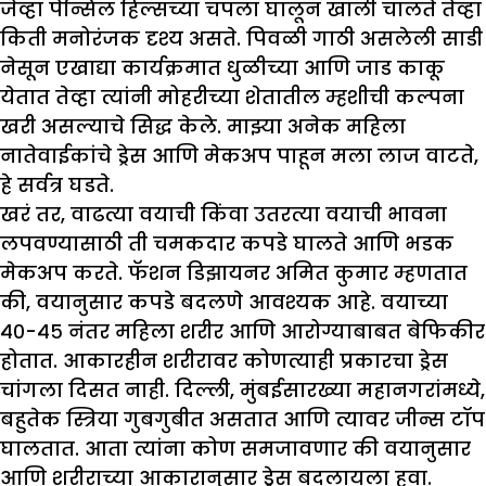
जेव्हा पेन्सिल हिल्सच्या चपला घालून खाली चालते तेव्हा
किती मनोरंजक दृश्य असते. पिवळी गाठी असलेली साडी
नेसून एखाद्या कार्यक्रमात धुळीच्या आणि जाड काकू
येतात तेव्हा त्यांनी मोहरीच्या शेतातील म्हशीची कल्पना
खरी असल्याचे सिद्ध केले. माझ्या अनेक महिला
नातेवाईकांचे ड्रेस आणि मेकअप पाहून मला लाज वाटते,
हे सर्वत्र घडते.
खरं तर, वाढत्या वयाची किंवा उतरत्या वयाची भावना
लपवण्यासाठी ती चमकदार कपडे घालते आणि भडक
मेकअप करते. फॅशन डिझायनर अमित कुमार म्हणतात
की, वयानुसार कपडे बदलणे आवश्यक आहे. वयाच्या
४०-४५ नंतर महिला शरीर आणि आरोग्याबाबत बेफिकीर
होतात. आकारहीन शरीरावर कोणत्याही प्रकारचा ड्रेस
चांगला दिसत नाही. दिल्ली, मुंबईसारख्या महानगरांमध्ये,
बहुतेक स्त्रिया गुबगुबीत असतात आणि त्यावर जीन्स टॉप
घालतात. आता त्यांना कोण समजावणार की वयानुसार
आणि शरीराच्या आकारानुसार ड्रेस बदलायला हवा.