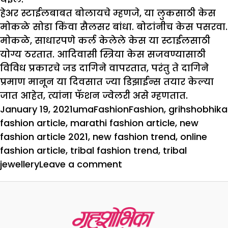
हेअर स्टाईलबाबत बोलायचे म्हणजे, या लुकसाठी केस
मोकळे सोडा किंवा सैलसर बांधा. बोटांनीच केस पसरवा.
मोकळे, साधारपणे कर्ल केलेले केस या स्टाईलसाठी
योग्य ठरतात. आदिवासी स्त्रिया केस सजवण्यासाठी
विविध प्रकारचे जड दागिने वापरतात, परंतु ते दागिने
प्रमाण मानून या दिवसात ज्या डिझाईन्स तयार केल्या
जात आहेत, त्यांना फॅशन ज्वेलरी असे म्हणतात.
Posted
Author
Categories
Tags
January 19, 2021
uma
Fashion
Fashion
,
grihshobhika
on
fashion article
,
marathi fashion article
,
new
fashion article 2021
,
new fashion trend
,
online
fashion article
,
tribal fashion trend
,
tribal
on
jewellery
Leave a comment
जमाना
आदिवासी
फॅशनचा