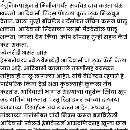
ट्यूनिकपासून ते मिनीजपर्यंत सर्वांवर ट्राय करता येऊ
शकतो. आदिवासी प्रिंट्स पॅण्टला कूल लुक मिळवून
देतात. याला तुम्ही बॉयफ्रेंड शर्टसोबत मॅचिंग करून घालू
शकता. आदिवासी प्रिंट्सच्या प्लाझो पँटदेखील घालू
शकता, ज्याला टँग किंवा क्रॉप टॉपसह तुम्ही सहज कॅरी
करू शकता.
ज्वेलरीही असते खास
ड्रेसबरोबरच ज्वेलरीमध्येही आदिवासींचा लुक कॅरी केला
जात आहे. आदिवासी कानातले तरुणींसह वयस्कर
महिलाही घालू लागल्या आहेत. यांचे वैशिष्टय म्हणजे हे
पारंपरिक किंवा ट्रेंडी अशा कुठल्याही लुकला मॅच
करतात. आदिवासी भागात राहणाऱ्या बहुतेक स्त्रिया खूप
जड दागिने घालतात. परंतु डिझाइनर त्याच्या हलक्या
वजनाच्या डिझाईन्स तयार करत आहेत. अष्टधातू,
तांब्याच्या तारांसोबत चांदी मिक्स करून बनविलेली
आदिवासी ज्वेलरी इंडोवेस्टर्न आऊटफिटसह खूपच छान