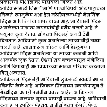
प्रकारच्या पोशाखांवर पाहायला मिळत आहे.
आदिवासींमध्ये निसर्ग आणि प्राण्यांविषयी ओढ पाहायला
मिळते. त्यामुळेच अशा ड्रेस मटेरियलमध्येही नैसर्गिक
प्रिंट्स आणि रंगांचा वापर वाढत आहे. आदिवासी प्रिंटस
असलेल्या पाश्चात्य कपडयांचीही बरीच चलती आहे. ते
फ्यूजन लुक देतात. सोबतच प्रिंट्सही अगदी ट्रेंडी
दिसतात. आदिवासी लुक असलेल्या साडयांचीही सध्या
चलती आहे. खासकरून कॉटन आणि हँडलूमच्या
आदिवासी प्रिंट्स असलेल्या या साडया क्लासी आणि
आकर्षक लुक देतात. ऐश्वर्या राय बच्चनपासून जेनेलिया
आणि बिपाशाही अशाप्रकारच्या साडया परिधान करताना
दिसू शकतात.
आफ्रिकन प्रिंट्सनेही आदिवासी लुकमध्ये स्वत:चे स्थान
निर्माण केले आहे. आफ्रिकन प्रिंट्सच्या स्कार्फपासून ते
बॅडशीट्स, उशाही पसंतीस उतरत आहेत. आफ्रिकन
प्रिंट्सच्या सलवार सूटचा वापरही वाढला आहे. आदिवासी
लुक हा पारंपरिक पेहराव, साडीसोबतच कॅपरी, पॅण्ट,