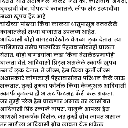
दिसते. यात अॅनिमल ज्वेलरी जसे की, कासवाची अंगठी,
घुबडाची चेन, पोपटाचे कानातले, लीफ सेट इत्यादींचा
सध्या खूपच ट्रेंड आहे.
चांदीच्या पांढऱ्या किंवा काळया धातूपासून बनवलेले
कानातलेही सध्या बाजारात उपलब्ध आहेत.
आदिवासी बोहो बांगडयादेखील वेगळा लुक देतात. त्या
पाश्चिमात्य तसेच पारंपरिक पेहरावासोबतही घालता
येतात. बोहो बांगडयांना कडा किंवा ब्रेसलेटप्रमाणेही
घालता येते. आदिवासी प्रिंट्स असलेले स्कार्फ खूपच
स्मार्ट लुक देतात. ते जीन्स, ड्रेस किंवा कुर्ती जीन्स
अशाप्रकारे कोणत्याही पेहरावासोबत परिधान केले जाऊ
शकतात. तुम्ही तुमचा फॉर्मल किंवा कॅज्युअल आदिवासी
स्कार्फ कुठल्याही आऊटफिटसह कॅरी करू शकता.
जर तुम्ही प्लेन ड्रेस घालणार असाल तर त्यासोबत
आदिवासी प्रिंट स्कार्फ वापरा. यामुळे आपला ड्रेस
आणखी आकर्षक दिसेल. जर तुम्ही ब्रोच लावत असाल
तर साडीला आदिवासी ब्रोच लावता येऊ शकेल.