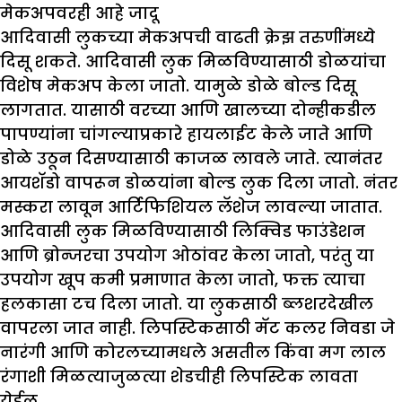
मेकअपवरही आहे जादू
आदिवासी लुकच्या मेकअपची वाढती क्रेझ तरुणींमध्ये
दिसू शकते. आदिवासी लुक मिळविण्यासाठी डोळयांचा
विशेष मेकअप केला जातो. यामुळे डोळे बोल्ड दिसू
लागतात. यासाठी वरच्या आणि खालच्या दोन्हीकडील
पापण्यांना चांगल्याप्रकारे हायलाईट केले जाते आणि
डोळे उठून दिसण्यासाठी काजळ लावले जाते. त्यानंतर
आयशॅडो वापरून डोळयांना बोल्ड लुक दिला जातो. नंतर
मस्करा लावून आर्टिफिशियल लॅशेज लावल्या जातात.
आदिवासी लुक मिळविण्यासाठी लिक्विड फाउंडेशन
आणि ब्रोन्जरचा उपयोग ओठांवर केला जातो, परंतु या
उपयोग खूप कमी प्रमाणात केला जातो, फक्त त्याचा
हलकासा टच दिला जातो. या लुकसाठी ब्लशरदेखील
वापरला जात नाही. लिपस्टिकसाठी मॅट कलर निवडा जे
नारंगी आणि कोरलच्यामधले असतील किंवा मग लाल
रंगाशी मिळत्याजुळत्या शेडचीही लिपस्टिक लावता
येईल.