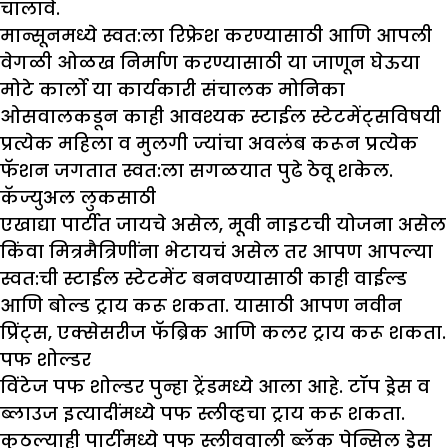
चालावे.
मान्सूनमध्ये स्वत:ला रिफ्रेश करण्यासाठी आणि आपली
वेगळी ओळख निर्माण करण्यासाठी या जाणून घेऊया
मोटे कार्लो या कार्यकारी संचालक मोनिका
ओसवालकडून काही आवश्यक स्टाईल स्टेटमेंट्सविषयी
प्रत्येक महिला व मुलगी ज्यांचा अवलंब करून प्रत्येक
फॅशन जगतात स्वत:ला सगळयात पुढे ठेवू शकेल.
कॅज्युअल लुकसाठी
एखाद्या पार्टीत जायचे असेल, मूवी नाइटची योजना असेल
किंवा मित्रमैत्रिणींना भेटायचं असेल तर आपण आपल्या
स्वत:ची स्टाईल स्टेटमेंट बनवण्यासाठी काही वाईल्ड
आणि बोल्ड ट्राय करू शकता. यासाठी आपण नवीन
प्रिंट्स, एक्सेसरीज फॅब्रिक आणि कलर ट्राय करू शकता.
पफ शोल्डर
विंटेज पफ शोल्डर पुन्हा ट्रेंडमध्ये आला आहे. टॉप ड्रेस व
ब्लाउज इत्यादींमध्ये पफ स्लीव्हचा ट्राय करू शकता.
कुठल्याही पार्टीमध्ये पफ स्लीववाली ब्लॅक पेन्सिल ड्रेस