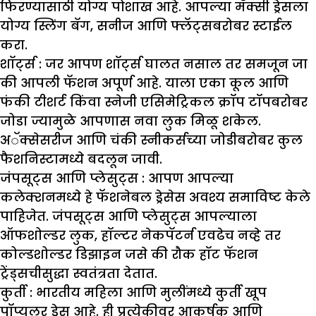
फिरण्यासाठी योग्य पोशाख आहे. आपल्या मॅक्सी ड्रेसला
योग्य स्लिंग बॅग, सनीज आणि फ्लॅट्सबरोबर स्टाईल
करा.
शॉर्ट्स :
जर आपण शॉर्ट्स घालत नसाल तर समजून जा
की आपली फॅशन अपूर्ण आहे. याला एका कूल आणि
फंकी टीशर्ट किंवा स्नेजी एसिमेट्रिकल क्रॉप टॉपबरोबर
जोडा ज्यामुळे आपणास नवा लुक मिळू शकेल.
अॅक्सेसरीज आणि चंकी स्नीकर्सच्या जोडीबरोबर कुल
फैशनिस्टामध्ये बदलून जावी.
जंपसूट्स आणि प्लेसुट्स :
आपण आपल्या
कलेक्शनमध्ये हे फॅशनेबल ड्रेसेस अवश्य समाविष्ट केले
पाहिजेत. जंपसूट्स आणि प्लेसुट्स आपल्याला
ऑफशोल्डर लुक, हॉल्टर नेकपॅटर्न एवढेच नव्हे तर
कोल्डशोल्डर डिझाइन जसे की रौक हॉट फॅशन
ट्रेंड्सचीसुद्धा स्वतंत्रता देतात.
कुर्ती :
भारतीय महिला आणि मुलींमध्ये कुर्ती खूप
पॉप्युलर ड्रेस आहे. ही प्रत्येकीवर आकर्षक आणि