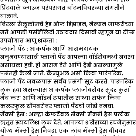
प्रिंटवाले ब्लाउज परंपरागत बॉटमवियरच्या संगतीने
घालावे.
बिरला सैलूलोजचे हेड ऑफ डिझाइन, नेल्सन जाफरीच्या
मते आपली पर्सनॅलिटी उठावदार दिसावी म्हणून या टीप्स
उपयोगात आणू शकता :
प्लाजो पँट :
आकर्षक आणि आरामदायक
अनुभवण्यासाठी प्लाजो पँट आपल्या वॉर्डरोबमध्ये अवश्य
असायला हवी. ही आराम देते आणि ट्रेंडी असल्यामुळे
पसंतही केली जाते. कॅज्युअल असो किंवा पारंपरिक,
प्लाजो पँट जवळपास सर्वच प्रसंगी सूट करते. पारंपरिक
लुक हवा असल्यास आकर्षक प्लाजोबरोबर सुंदर कुर्ता
मॅच करा आणि मॉडर्न रूपातील साध्या सफेद किंवा
कलरफुल टॉपबरोबर प्लाजो पँटची जोडी बनवा.
मॅक्सी ड्रेस :
अल्ट्रा कंफर्टेबल सेक्सी मॅक्सी ड्रेस प्रत्येक
ऋतूत स्टायलिश लुक देते. आपल्या शरीराच्या रचनेनुसार
योग्य मॅक्सी ड्रेस निवडा. एक लांब मॅक्सी ड्रेस बीचवर