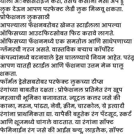
याला अॅक्सेसराइज करा, तसेच केसांना मेसी अप डू
लुक देऊन आपण परफेक्ट लेडी लुक मिळवू शकता.
प्रोफेशनल लुकसाठी
आपल्याला फॅशनबरोबर खेळत स्टाईलला आपल्या
ऑफिसच्या आउटफिटसोबत फिट करावे लागते.
ऑफिसच्या फॅशनमध्ये एक समतोल आणि साधेपणाच्या
ग्लॅमरची गरज असते. वास्तविक बऱ्याच कॉर्पोरेट
कंपन्यांमध्ये बटनवाले ड्रेस घालण्याचे नियम आहेत. परंतू
आपण यातही स्टाईल आणि फॅशनचा उत्तम मेळ घालू
शकता.
फॉर्मल ड्रेसेसबरोबर परफेक्ट लुकच्या टीप्स
रंगांच्या बाबतीत दक्षता :
प्रोफेशनल प्रतिमेत रंग खूप
महत्वाची भूमिका बजावतात. न्यूट्रल कलर जसे की
काळा, मरुन, पांढरा, नेवी, क्रीम, चारकोल, ग्रे इत्यादी
रंगांना प्राथमिकता द्या. यापैकी बहुतेक रंग पँटसूट, स्कर्ट
आणि शूजमध्ये चांगले वाटतात. या रंगांना सॉफ्ट
फेमिनाईन रंग जसे की आईस ब्ल्यू, लाइलैक, सॉफ्ट