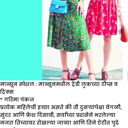
मान्सून स्पेशल : मान्सूनमधील ट्रेंडी लुकच्या टीप्स व
ट्रिक्स
*
गरिमा पंकज
प्रत्येक महिलेची इच्छा असते की ती दुसऱ्यांपेक्षा वेगळी,
सुंदर आणि फ्रेश दिसावी, सर्वांच्या प्रशंसेने भरलेल्या
नजरा तिच्यावर रोखल्या जाव्या आणि तिने ऐटीत पुढे