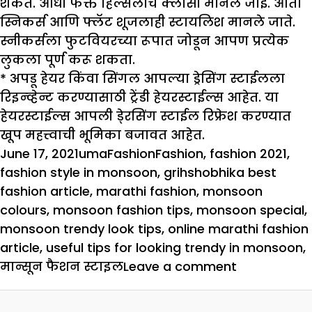
शकते. आधी फक्त हिल्सलाच क्लासी मानले जाई. आता
स्निकर्स आणि फ्लॅट शूजलाही स्टायलिश मानले जाते.
स्नीकर्सला फुटवियरच्या रूपात जोडून आपण प्रत्येक
लुकला पूर्ण करू शकता.
* अपडू हेयर किंवा सिंगल आपल्या ड्रेसिंग स्टाईलला
रिइन्व्हेन्ट करण्यासाठी ट्रेंडी हेयरस्टाईल्स आहेत. या
हेयरस्टाईल्स आपली डे्रसिंग स्टाईल रिफ्रेश करण्यात
खूप महत्त्वाची भूमिका बजावत आहेत.
Posted
Author
Categories
Tags
June 17, 2021
uma
Fashion
Fashion
,
fashion 2021
,
on
fashion style in monsoon
,
grihshobhika best
fashion article
,
marathi fashion
,
monsoon
colours
,
monsoon fashion tips
,
monsoon special
,
monsoon trendy look tips
,
online marathi fashion
article
,
useful tips for looking trendy in monsoon
,
on
मान्सून फैशन स्टाइल
Leave a comment
मान्सून
स्पेशल