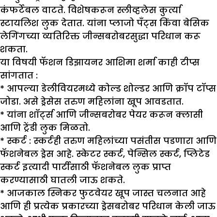
कंफर्टेबल वाटते. विशेषकरून स्लीव्हलेस कुर्त्या
स्टायलिश लुक देतात. यांना प्लाजो पँट्स किंवा बेसिक
लेगिंगच्या व्यतिरिक्त जीन्सबरोबरसुद्धा परिधान करू
शकता.
या विषयी फॅशन डि
झा
यनर आशिमा शर्मा काही टीप्स
सांगतात :
* आपल्या डेलीवियरमध्ये कोल्ड शोल्डर आणि क्रॉप टॉप्स
जोडा. असे ड्रेसेस तरुण महिलांना खूप आवडतात.
* यांना शॉर्ट्स आणि जीन्सबरोबर पेयर करून क्लासी
आणि ट्रेंडी लुक मिळतो.
*
स्कर्ट :
स्कर्टही तरुण महिलांच्या पसंतीस पडणारा आणि
फॅशनेबल ड्रेस आहे. स्केटर स्कर्ट, पेन्सिल स्कर्ट, प्लिटेड
स्कर्ट इत्यादी पार्टीसाठी फॅशनेबल लुक प्राप्त
करण्यासाठी घातली जाऊ शकते.
* आजकाल स्निकर फुटवेयर खूप जास्त चलनात आहे
आणि ही प्रत्येक प्रकारच्या ड्रेसबरोबर परिधान केली जाऊ