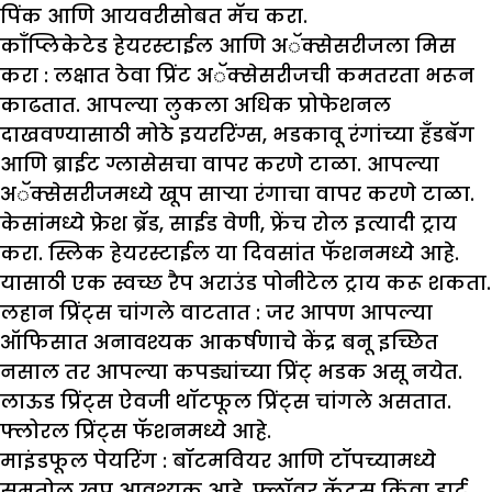
पिंक आणि आयवरीसोबत मॅच करा.
काँप्लिकेटेड हेयरस्टाईल आणि अॅक्सेसरीजला मिस
करा :
लक्षात ठेवा प्रिंट अॅक्सेसरीजची कमतरता भरून
काढतात. आपल्या लुकला अधिक प्रोफेशनल
दाखवण्यासाठी मोठे इयररिंग्स, भडकावू रंगांच्या हँडबॅग
आणि ब्राईट ग्लासेसचा वापर करणे टाळा. आपल्या
अॅक्सेसरीजमध्ये खूप साऱ्या रंगाचा वापर करणे टाळा.
केसांमध्ये फ्रेश ब्रॅड, साईड वेणी, फ्रेंच रोल इत्यादी ट्राय
करा. स्लिक हेयरस्टाईल या दिवसांत फॅशनमध्ये आहे.
यासाठी एक स्वच्छ रैप अराउंड पोनीटेल ट्राय करू शकता.
लहान प्रिंट्स चांगले वाटतात :
जर आपण आपल्या
ऑफिसात अनावश्यक आकर्षणाचे केंद्र बनू इच्छित
नसाल तर आपल्या कपड्यांच्या प्रिंट् भडक असू नयेत.
लाऊड प्रिंट्स ऐवजी थॉटफूल प्रिंट्स चांगले असतात.
फ्लोरल प्रिंट्स फॅशनमध्ये आहे.
माइंडफूल पेयरिंग :
बॉटमवियर आणि टॉपच्यामध्ये
समतोल खूप आवश्यक आहे. फ्लॉवर कॅट्स किंवा हार्ट