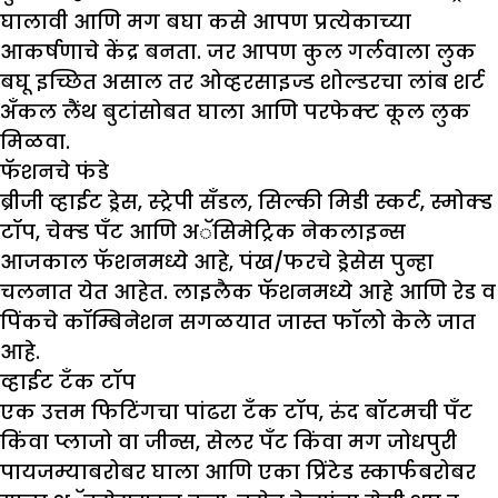
घालावी आणि मग बघा कसे आपण प्रत्येकाच्या
आकर्षणाचे केंद्र बनता. जर आपण कुल गर्लवाला लुक
बघू इच्छित असाल तर ओव्हरसाइज्ड शोल्डरचा लांब शर्ट
अँकल लैंथ बुटांसोबत घाला आणि परफेक्ट कूल लुक
मिळवा.
फॅशनचे फंडे
ब्रीजी व्हाईट ड्रेस, स्ट्रेपी सँडल, सिल्की मिडी स्कर्ट, स्मोक्ड
टॉप, चेक्ड पँट आणि अॅसिमेट्रिक नेकलाइन्स
आजकाल फॅशनमध्ये आहे, पंख/फरचे ड्रेसेस पुन्हा
चलनात येत आहेत. लाइलैक फॅशनमध्ये आहे आणि रेड व
पिंकचे कॉम्बिनेशन सगळयात जास्त फॉलो केले जात
आहे.
व्हाईट टँक टॉप
एक उत्तम फिटिंगचा पांढरा टँक टॉप, रुंद बॉटमची पँट
किंवा प्लाजो वा जीन्स, सेलर पँट किंवा मग जोधपुरी
पायजम्याबरोबर घाला आणि एका प्रिंटेड स्कार्फबरोबर