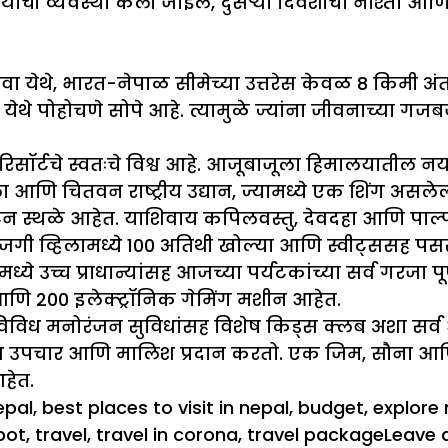
्याची व्यवस्था केली जाईल, दुसऱ्या दिवशीचा नाश्ता आणि
वा येथे, भारत-नेपाळ सीमेच्या उत्तरेस केवळ 8 किमी अंतर
ेथे पोहोचणे सोपे आहे. त्यामुळे ज्यांना जीवनाच्या 
िसॉर्टचे स्वतःचे विश्व आहे. आजूबाजूला हिमालयातील न
 आणि चितवन राष्ट्रीय उद्यान, ज्यामध्ये एक शिंग असलेला
्थळे आहेत. याशिवाय कपिलवस्तु, देवदहा आणि पाल्पा ह
 खाजगी व्हिलामध्ये 100 अतिथी खोल्या आणि स्वीट्ससह प
ाइनमध्ये उच्च प्राधान्यांसह आजच्या पर्यटकांच्या सर्व गर
 आणि 200 इलेक्ट्रॉनिक गेमिंग मशीन आहेत.
ूल, विविध मनोरंजन सुविधांसह विशेष किड्स क्लब अशा स
 विविध उपचार आणि मालिश प्रदान करतो. एक जिम, सौना आण
हेत.
epal
,
best places to visit in nepal
,
budget
,
explore 
pot
,
travel
,
travel in corona
,
travel package
Leave