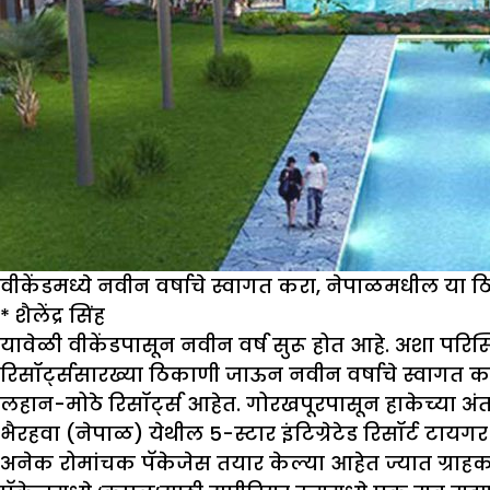
वीकेंडमध्ये नवीन वर्षाचे स्वागत करा, नेपाळमधील या ठि
*
शैलेंद्र सिंह
यावेळी वीकेंडपासून नवीन वर्ष सुरू होत आहे. अशा परिस
रिसॉर्ट्ससारख्या ठिकाणी जाऊन नवीन वर्षाचे स्वागत कर
लहान-मोठे रिसॉर्ट्स आहेत. गोरखपूरपासून हाकेच्या अंत
भैरहवा (नेपाळ) येथील 5-स्टार इंटिग्रेटेड रिसॉर्ट टायगर
अनेक रोमांचक पॅकेजेस तयार केल्या आहेत ज्यात ग्राहक