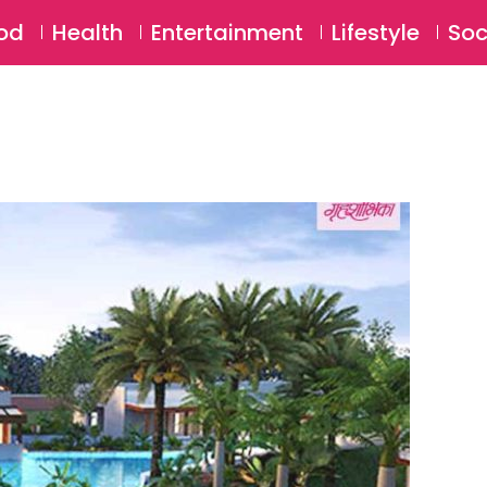
SU
od
Health
Entertainment
Lifestyle
Soc