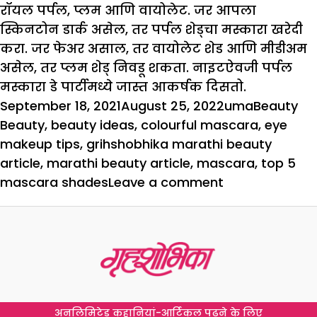
रॉयल पर्पल, प्लम आणि वायोलेट. जर आपला
स्किनटोन डार्क असेल, तर पर्पल शेड्चा मस्कारा खरेदी
करा. जर फेअर असाल, तर वायोलेट शेड आणि मीडीअम
असेल, तर प्लम शेड् निवडू शकता. नाइटऐवजी पर्पल
मस्कारा डे पार्टीमध्ये जास्त आकर्षक दिसतो.
Posted
Author
Categorie
Ta
September 18, 2021
August 25, 2022
uma
Beauty
on
Beauty
,
beauty ideas
,
colourful mascara
,
eye
makeup tips
,
grihshobhika marathi beauty
article
,
marathi beauty article
,
mascara
,
top 5
on
mascara shades
Leave a comment
टॉप
५
कलरफुल
मस्कारा
शेड्स
अनलिमिटेड कहानियां-आर्टिकल पढ़ने के लिए