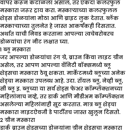
वापर करून कंटाळला असाल, तर एकदा कलरफुल
मस्कारा जरूर ट्राय करा. मस्काऱ्याच्या कलरफुलल
शेड्स डोळयांना मोठा आणि ब्राइट लुक देतात. ब्लॅक
मस्काऱ्याच्या तुलनेत हे जास्त आकर्षकही दिसतात.
अर्थात याची निवड करताना आपल्या त्वचेबरोबरच
डोळयांचा रंग नीट लक्षात घ्या.
1
ब्लू मस्कारा
जर आपल्या डोळयांचा रंग ग्रे, ब्राउन किंवा लाइट ग्रीन
असेल, तर आपण आपल्या वॅनिटी बॉक्समध्ये ब्लू
शेड्सचा मस्कारा ठेवू शकता. मार्केटमध्ये ब्लूच्या अनेक
शेड्चा मस्कारा उपलब्ध आहे. उदा. रॉयल ब्लू, नेव्ही ब्लू,
सी ब्लू इ. ब्लूच्या या सर्व शेड्स फेअर कॉम्प्लॅक्शनच्या
महिलांनाच नव्हे, तर डार्क आणि मीडीअम कॉम्प्लॅक्शन
असलेल्या महिलांनाही सूट करतात. मात्र ब्लू शेड्चा
मस्कारा नाइटऐवजी डे पार्टीतच जास्त खुलून दिसतो.
2
ग्रीन मस्कारा
डार्क ब्राउन शेड्सच्या डोळयांना ग्रीन शेड्सचा मस्कारा