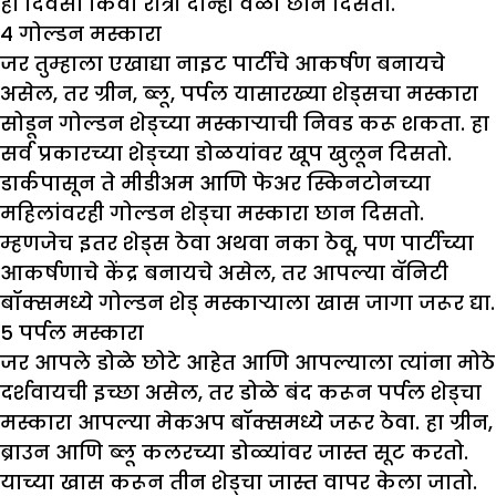
हा दिवसा किंवा रात्री दोन्ही वेळी छान दिसतो.
4
गोल्डन मस्कारा
जर तुम्हाला एखाद्या नाइट पार्टीचे आकर्षण बनायचे
असेल, तर ग्रीन, ब्लू, पर्पल यासारख्या शेड्सचा मस्कारा
सोडून गोल्डन शेड्च्या मस्काऱ्याची निवड करू शकता. हा
सर्व प्रकारच्या शेड्च्या डोळयांवर खूप खुलून दिसतो.
डार्कपासून ते मीडीअम आणि फेअर स्किनटोनच्या
महिलांवरही गोल्डन शेड्चा मस्कारा छान दिसतो.
म्हणजेच इतर शेड्स ठेवा अथवा नका ठेवू, पण पार्टीच्या
आकर्षणाचे केंद्र बनायचे असेल, तर आपल्या वॅनिटी
बॉक्समध्ये गोल्डन शेड् मस्काऱ्याला खास जागा जरूर द्या.
5
पर्पल मस्कारा
जर आपले डोळे छोटे आहेत आणि आपल्याला त्यांना मोठे
दर्शवायची इच्छा असेल, तर डोळे बंद करून पर्पल शेड्चा
मस्कारा आपल्या मेकअप बॉक्समध्ये जरूर ठेवा. हा ग्रीन,
ब्राउन आणि ब्लू कलरच्या डोळ्यांवर जास्त सूट करतो.
याच्या खास करून तीन शेड्चा जास्त वापर केला जातो.