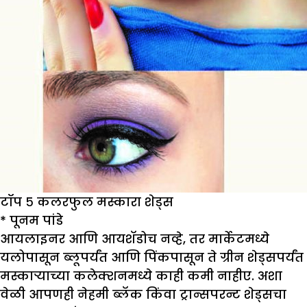
टॉप ५ कलरफुल मस्कारा शेड्स
*
पूनम पांडे
आयलाइनर आणि आयशॅडोच नव्हे, तर मार्केटमध्ये
यलोपासून ब्लूपर्यंत आणि पिंकपासून ते ग्रीन शेड्सपर्यंत
मस्काऱ्याच्या कलेक्शनमध्ये काही कमी नाहीए. अशा
वेळी आपणही नेहमी ब्लॅक किंवा ट्रान्सपरन्ट शेड्सचा