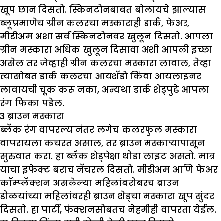
खूप छान दिसतो. स्किनटोनबाबत बोलायचे झाल्यास
ब्लूप्रमाणेच ग्रीन कलरचा मस्काराही डार्क, फेअर,
मीडीअम अशा सर्व स्किनटोनवर खुलून दिसतो. आपला
ग्रीन मस्कारा अधिक खुलून दिसावा अशी आपली इच्छा
असेल तर जेव्हाही ग्रीन कलरचा मस्कारा लावाल, तेव्हा
त्यासोबत डार्क कलरचा आयशॅडो किंवा आयलाइनर
लावायची चूक करू नका, अन्यथा डार्क शेड्पुढे आपला
रंग फिका पडेल.
3
ब्राउन मस्कारा
ब्लॅक रंग वापरल्यानंतर लगेच कलरफुल मस्कारा
वापरायला कचरत असाल, तर ब्राउन मस्काऱ्यापासून
सुरुवात करा. हा ब्लॅक शेड्पेक्षा थोडा लाइट असतो. मात्र
याचा इफेक्ट बराच नॅचरल दिसतो. मीडीअम आणि फेअर
कॉम्प्लॅक्शन असलेल्या महिलांबरोबरच ब्राउन
डोळयांच्या महिलांवरही ब्राउन शेड्चा मस्कारा खूप सुंदर
दिसतो. हा पार्टी, फंक्शनसोबतच नेहमीही वापरता येईल.