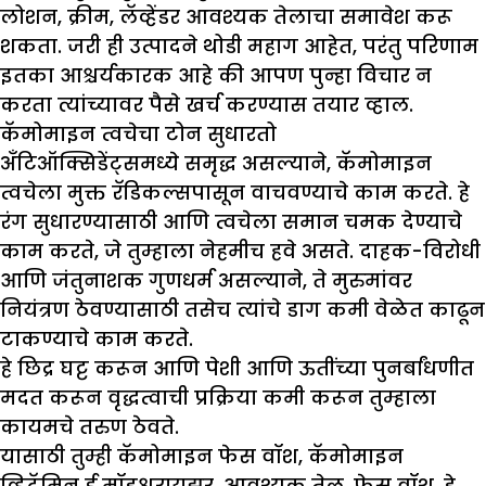
लोशन, क्रीम, लॅव्हेंडर आवश्यक तेलाचा समावेश करू
शकता. जरी ही उत्पादने थोडी महाग आहेत, परंतु परिणाम
इतका आश्चर्यकारक आहे की आपण पुन्हा विचार न
करता त्यांच्यावर पैसे खर्च करण्यास तयार व्हाल.
कॅमोमाइन त्वचेचा टोन सुधारतो
अँटिऑक्सिडेंट्समध्ये समृद्ध असल्याने, कॅमोमाइन
त्वचेला मुक्त रॅडिकल्सपासून वाचवण्याचे काम करते. हे
रंग सुधारण्यासाठी आणि त्वचेला समान चमक देण्याचे
काम करते, जे तुम्हाला नेहमीच हवे असते. दाहक-विरोधी
आणि जंतुनाशक गुणधर्म असल्याने, ते मुरुमांवर
नियंत्रण ठेवण्यासाठी तसेच त्यांचे डाग कमी वेळेत काढून
टाकण्याचे काम करते.
हे छिद्र घट्ट करून आणि पेशी आणि ऊतींच्या पुनर्बांधणीत
मदत करून वृद्धत्वाची प्रक्रिया कमी करून तुम्हाला
कायमचे तरुण ठेवते.
यासाठी तुम्ही कॅमोमाइन फेस वॉश, कॅमोमाइन
व्हिटॅमिन ई मॉइश्चरायझर, आवश्यक तेल, फेस वॉश, डे