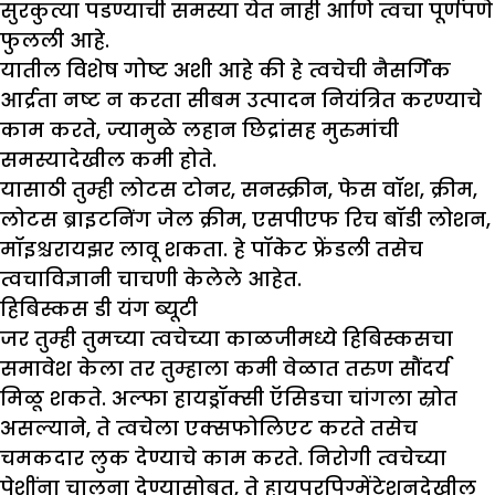
सुरकुत्या पडण्याची समस्या येत नाही आणि त्वचा पूर्णपणे
फुलली आहे.
यातील विशेष गोष्ट अशी आहे की हे त्वचेची नैसर्गिक
आर्द्रता नष्ट न करता सीबम उत्पादन नियंत्रित करण्याचे
काम करते, ज्यामुळे लहान छिद्रांसह मुरुमांची
समस्यादेखील कमी होते.
यासाठी तुम्ही लोटस टोनर, सनस्क्रीन, फेस वॉश, क्रीम,
लोटस ब्राइटनिंग जेल क्रीम, एसपीएफ रिच बॉडी लोशन,
मॉइश्चरायझर लावू शकता. हे पॉकेट फ्रेंडली तसेच
त्वचाविज्ञानी चाचणी केलेले आहेत.
हिबिस्कस डी यंग ब्यूटी
जर तुम्ही तुमच्या त्वचेच्या काळजीमध्ये हिबिस्कसचा
समावेश केला तर तुम्हाला कमी वेळात तरुण सौंदर्य
मिळू शकते. अल्फा हायड्रॉक्सी ऍसिडचा चांगला स्रोत
असल्याने, ते त्वचेला एक्सफोलिएट करते तसेच
चमकदार लुक देण्याचे काम करते. निरोगी त्वचेच्या
पेशींना चालना देण्यासोबत, ते हायपरपिग्मेंटेशनदेखील