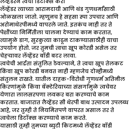
लैव्हेंडरने त्वचा डिटॉक्स करा
लॅव्हेंडर त्याच्या आरामदायी आणि थंड गुणधर्मांसाठी
ओळखला जातो. म्हणूनच हे सहसा स्पा उपचार आणि
अरोमाथेरपीमध्ये वापरले जाते. इतकंच नाही तर ते
पेशींच्या निर्मितीला चालना देण्याचं काम करतात,
त्यामुळे डाग, सुरकुत्या काढून टाकण्यासाठीही याचा
उपयोग होतो. जर तुमची त्वचा खूप कोरडी असेल तर
चेहऱ्यावर लॅव्हेंडर बॉडी बटर लावा.
त्वचेची आर्द्रता संतुलित ठेवल्याने, ते त्वचा खूप तेलकट
किंवा खूप कोरडी बनवत नाही म्हणजेच दोन्हीमध्ये
संतुलन राखते. यातील दाहक-विरोधी गुणधर्म अतिनील
किरणांमुळे किंवा बॅक्टेरियाच्या संसर्गामुळे त्वचेवर
येणारा लालसरपणा लवकर बरा करण्याचे काम
करतात. बाजारात लैव्हेंडर सी थेरपी बाथ उत्पादन उपलब्ध
आहे, जर तुम्ही ते नियमितपणे वापरत असाल तर ते
त्वचेला डिटॉक्स करण्याचे काम करते.
यासाठी तुम्ही तुमच्या ब्युटी किटमध्ये लॅव्हेंडर बॉडी