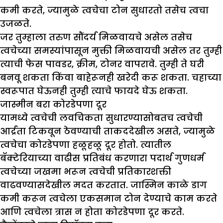
कमी करते, ज्यामुळे त्वचेचा टोन सुधारतो तसेच त्वचा
उजळते.
जर तुम्हाला तरुण सौंदर्य मिळवायचे असेल तसेच
त्वचेच्या समस्यांपासून मुक्ती मिळवायची असेल तर तुम्ही
त्याची फेस पावडर, क्रीम, टोनर वापरावे. तुम्ही ते घरी
बनवू शकता किंवा बाहेरूनही खरेदी करू शकता. चहाच्या
स्वरूपात घेऊनही तुम्ही त्याचे फायदे घेऊ शकता.
जास्मीन बरा कोरडेपणा दूर
यामध्ये त्वचेची लवचिकता सुधारण्यासोबतच त्वचेची
आर्द्रता टिकवून ठेवण्याची ताकददेखील असते, ज्यामुळे
त्वचेचा कोरडेपणा हळूहळू दूर होतो. त्यातील
बॅक्टेरियाच्या वाढीस प्रतिबंध करणारा पदार्थ गुणधर्म
त्वचेच्या जखमा भरून त्वचेची प्रतिकारशक्ती
वाढवण्यासदेखील मदत करतात. जास्मिन काळे डाग
कमी करून त्वचेला एकसमान टोन देण्याचे काम करते
आणि त्वचेला त्रास न होता कोरडेपणा दूर करते.