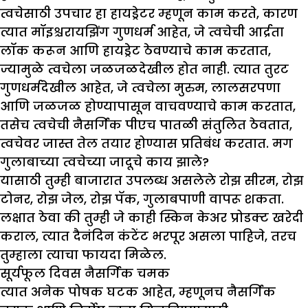
त्वचेसाठी उपचार हा हायड्रेटर म्हणून काम करते, कारण
त्यात मॉइश्चरायझिंग गुणधर्म आहेत, जे त्वचेची आर्द्रता
लॉक करून आणि हायड्रेट ठेवण्याचे काम करतात,
ज्यामुळे त्वचेला जळजळदेखील होत नाही. त्यात तुरट
गुणधर्मदेखील आहेत, जे त्वचेला मुरुम, लालसरपणा
आणि जळजळ होण्यापासून वाचवण्याचे काम करतात,
तसेच त्वचेची नैसर्गिक पीएच पातळी संतुलित ठेवतात,
त्वचेवर जास्त तेल तयार होण्यास प्रतिबंध करतात. मग
गुलाबाच्या त्वचेच्या जादूचे काय झाले?
यासाठी तुम्ही बाजारात उपलब्ध असलेले रोझ सीरम, रोझ
टोनर, रोझ जेल, रोझ पॅक, गुलाबपाणी वापरू शकता.
लक्षात ठेवा की तुम्ही जे काही स्किन केअर प्रोडक्ट खरेदी
कराल, त्यात दैनंदिन कंटेंट भरपूर असला पाहिजे, तरच
तुम्हाला त्याचा फायदा मिळेल.
सूर्यफूल दिवस नैसर्गिक चमक
त्यात अनेक पोषक घटक आहेत, म्हणूनच नैसर्गिक