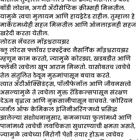
बॉडी लोशन, अगदी अँटीसेप्टिक क्रीम्सही मिळतील.
यामुळे त्वचा मुलायम आणि हायड्रेटेड राहील. तुम्हाला हे
मार्केटमध्येही सहज मिळतील आणि ऑनलाइनही सहज
खरेदी करता येतील.
लोटस नॅचरल मॉइश्चरायझर
ब्लू लोटस फ्लॉवर एक्स्ट्रॅक्ट नैसर्गिक मॉइश्चरायझर
म्हणून काम करतो, ज्यामुळे कोरड्या, खडबडीत आणि
फ्लॅकी त्वचेला खूप आराम मिळतो. यासोबतच त्वचेचे
तेल संतुलित ठेवून मुरुमांपासून बचाव करते.
त्यात अँटीऑक्सिडंट्स, पॉलीफेनॉल आणि जीवनसत्त्वे
असल्यामुळे ते त्वचेला मुक्त रॅडिकल्सपासून संरक्षण
देऊन वृद्धत्व आणि नुकसानीपासून वाचवते. ‘कोरियन
जर्नल ऑफ केमिकल इंजिनीअरिंग’मध्ये प्रसिद्ध
झालेल्या संशोधनानुसार, कमळाच्या फुलांमध्ये आणि
पानांमध्ये त्वचेची लवचिकता सुधारण्याची क्षमता असते,
ज्यामुळे त्वचेच्या निरोगी पेशी तयार होऊन त्वचेवर