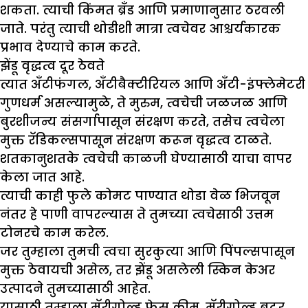
शकता. त्याची किंमत ब्रँड आणि प्रमाणानुसार ठरवली
जाते. परंतु त्याची थोडीशी मात्रा त्वचेवर आश्चर्यकारक
प्रभाव देण्याचे काम करते.
झेंडू वृद्धत्व दूर ठेवते
त्यात अँटीफंगल, अँटीबैक्टीरियल आणि अँटी-इंफ्लेमेटरी
गुणधर्म असल्यामुळे, ते मुरुम, त्वचेची जळजळ आणि
बुरशीजन्य संसर्गापासून संरक्षण करते, तसेच त्वचेला
मुक्त रॅडिकल्सपासून संरक्षण करून वृद्धत्व टाळते.
शतकानुशतके त्वचेची काळजी घेण्यासाठी याचा वापर
केला जात आहे.
त्याची काही फुले कोमट पाण्यात थोडा वेळ भिजवून
नंतर हे पाणी वापरल्यास ते तुमच्या त्वचेसाठी उत्तम
टोनरचे काम करेल.
जर तुम्हाला तुमची त्वचा सुरकुत्या आणि पिंपल्सपासून
मुक्त ठेवायची असेल, तर झेंडू असलेली स्किन केअर
उत्पादने तुमच्यासाठी आहेत.
यासाठी तुम्हाला मॅरीगोल्ड फेस क्रीम, मॅरीगोल्ड बटर