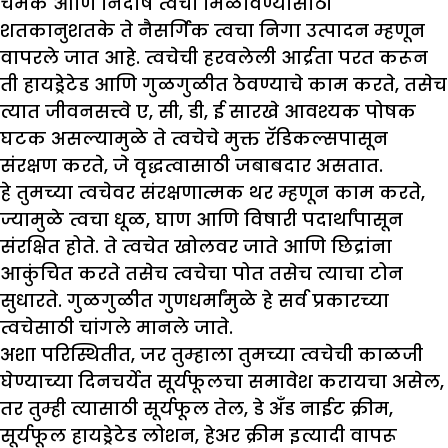
चमक आणि निर्दोष त्वचा मिळविण्यासाठी
शतकानुशतके ते नैसर्गिक त्वचा निगा उत्पादन म्हणून
वापरले जात आहे. त्वचेची हरवलेली आर्द्रता परत करून
ती हायड्रेटेड आणि गुळगुळीत ठेवण्याचे काम करते, तसेच
त्यात जीवनसत्त्वे ए, सी, डी, ई सारखे आवश्यक पोषक
घटक असल्यामुळे ते त्वचेचे मुक्त रॅडिकल्सपासून
संरक्षण करते, जे वृद्धत्वासाठी जबाबदार असतात.
हे तुमच्या त्वचेवर संरक्षणात्मक थर म्हणून काम करते,
ज्यामुळे त्वचा धूळ, घाण आणि विषारी पदार्थांपासून
संरक्षित होते. ते त्वचेत खोलवर जाते आणि छिद्रांना
आकुंचित करते तसेच त्वचेचा पोत तसेच त्याचा टोन
सुधारते. गुळगुळीत गुणधर्मांमुळे हे सर्व प्रकारच्या
त्वचेसाठी चांगले मानले जाते.
अशा परिस्थितीत, जर तुम्हाला तुमच्या त्वचेची काळजी
घेण्याच्या दिनचर्येत सूर्यफूलचा समावेश करायचा असेल,
तर तुम्ही त्यासाठी सूर्यफूल तेल, डे अँड नाईट क्रीम,
सूर्यफूल हायड्रेटेड लोशन, हेअर क्रीम इत्यादी वापरू