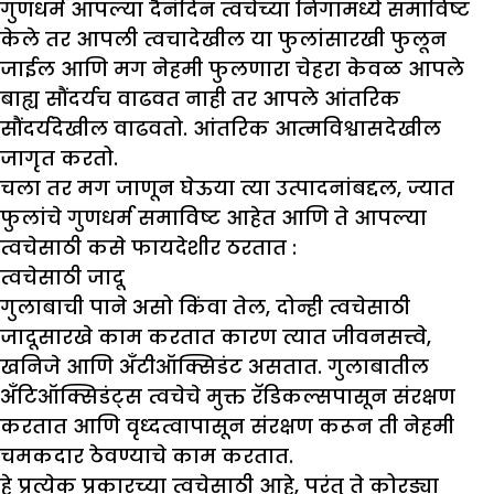
गुणधर्म आपल्या दैनंदिन त्वचेच्या निगामध्ये समाविष्ट
केले तर आपली त्वचादेखील या फुलांसारखी फुलून
जाईल आणि मग नेहमी फुलणारा चेहरा केवळ आपले
बाह्य सौंदर्यच वाढवत नाही तर आपले आंतरिक
सौंदर्यदेखील वाढवतो. आंतरिक आत्मविश्वासदेखील
जागृत करतो.
चला तर मग जाणून घेऊया त्या उत्पादनांबद्दल, ज्यात
फुलांचे गुणधर्म समाविष्ट आहेत आणि ते आपल्या
त्वचेसाठी कसे फायदेशीर ठरतात :
त्वचेसाठी जादू
गुलाबाची पाने असो किंवा तेल, दोन्ही त्वचेसाठी
जादूसारखे काम करतात कारण त्यात जीवनसत्त्वे,
खनिजे आणि अँटीऑक्सिडंट असतात. गुलाबातील
अँटिऑक्सिडंट्स त्वचेचे मुक्त रॅडिकल्सपासून संरक्षण
करतात आणि वृध्दत्वापासून संरक्षण करून ती नेहमी
चमकदार ठेवण्याचे काम करतात.
हे प्रत्येक प्रकारच्या त्वचेसाठी आहे, परंतु ते कोरड्या