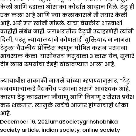
केली आणि दंडाला ओसाका कोर्टात आव्हान दिले. टॅटू ही
एक कला आहे आणि ज्या कलाकाराने ती तयार केली
आहे, असे मत त्यांनी मांडले. याचा वैद्यकीय शास्त्राशी
काहीही संबंध नाही. जगभरातील टॅटूची उदाहरणेही त्यांनी
दिली. परंतु न्यायालयाने कोणताही युक्तिवाद न मानता
टॅटूला वैद्यकीय प्रॅक्टिस म्हणून घोषित करून परवाना
आवश्यक केला. यासोबतच मसुदाला ३ लाख येन, सुमारे
दीड लाख रुपयांचा दंडही ठोठावण्यात आला आहे.
न्यायाधीश ताकाकी नागसे यांच्या म्हणण्यानुसार, “टॅटू
बनवणाऱ्याकडे वैद्यकीय परवाना असणे आवश्यक आहे,
कारण टॅटू काढताना जीवाणू आणि विषाणू शरीरात प्रवेश
करू शकतात. त्यामुळे त्वचेचे आजार होण्याचाही धोका
आहे.
Posted
Author
Categories
Tags
December 16, 2021
uma
Society
grihshobhika
on
society article
,
indian society
,
online society