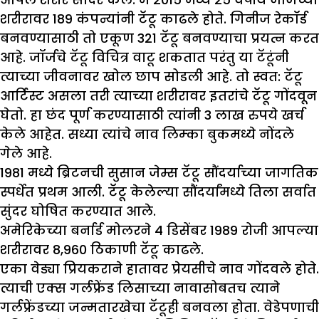
शरीरावर 189 कंपन्यांनी टॅटू काढले होते. गिनीज रेकॉर्ड
बनवण्यासाठी तो एकूण 321 टॅटू बनवण्याचा प्रयत्न करत
आहे. जॉर्जचे टॅटू विचित्र वाटू शकतात परंतु या टॅटूंनी
त्याच्या जीवनावर खोल छाप सोडली आहे. तो स्वत: टॅटू
आर्टिस्ट असला तरी त्याच्या शरीरावर इतरांचे टॅटू गोंदवून
घेतो. हा छंद पूर्ण करण्यासाठी त्यांनी 3 लाख रुपये खर्च
केले आहेत. सध्या त्यांचे नाव लिम्का बुकमध्ये नोंदले
गेले आहे.
1981 मध्ये ब्रिटनची सुसान जेम्स टॅटू सौंदर्याच्या जागतिक
स्पर्धेत प्रथम आली. टॅटू केलेल्या सौंदर्यांमध्ये तिला सर्वात
सुंदर घोषित करण्यात आले.
अमेरिकेच्या बर्नार्ड मोलरने 4 डिसेंबर 1989 रोजी आपल्या
शरीरावर 8,960 ठिकाणी टॅटू काढले.
एका वेड्या प्रियकराने हातावर प्रेयसीचे नाव गोंदवले होते.
त्याची एक्स गर्लफ्रेंड लिसाच्या नावासोबतच त्याने
गर्लफ्रेंडच्या जन्मतारखेचा टॅटूही बनवला होता. वेडेपणाची