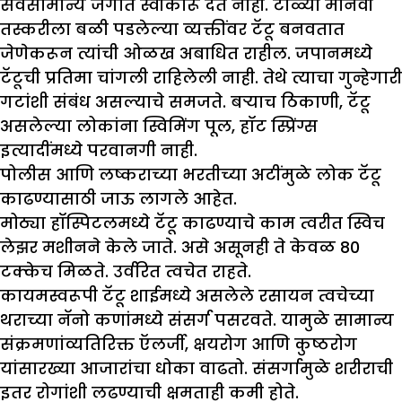
सर्वसामान्य जगात स्वीकारू देत नाही. टोळ्या मानवी
तस्करीला बळी पडलेल्या व्यक्तींवर टॅटू बनवतात
जेणेकरून त्यांची ओळख अबाधित राहील. जपानमध्ये
टॅटूची प्रतिमा चांगली राहिलेली नाही. तेथे त्याचा गुन्हेगारी
गटांशी संबंध असल्याचे समजते. बर्‍याच ठिकाणी, टॅटू
असलेल्या लोकांना स्विमिंग पूल, हॉट स्प्रिंग्स
इत्यादींमध्ये परवानगी नाही.
पोलीस आणि लष्कराच्या भरतीच्या अटींमुळे लोक टॅटू
काढण्यासाठी जाऊ लागले आहेत.
मोठ्या हॉस्पिटलमध्ये टॅटू काढण्याचे काम त्वरीत स्विच
लेझर मशीनने केले जाते. असे असूनही ते केवळ 80
टक्केच मिळते. उर्वरित त्वचेत राहते.
कायमस्वरूपी टॅटू शाईमध्ये असलेले रसायन त्वचेच्या
थराच्या नॅनो कणांमध्ये संसर्ग पसरवते. यामुळे सामान्य
संक्रमणांव्यतिरिक्त ऍलर्जी, क्षयरोग आणि कुष्ठरोग
यांसारख्या आजारांचा धोका वाढतो. संसर्गामुळे शरीराची
इतर रोगांशी लढण्याची क्षमताही कमी होते.