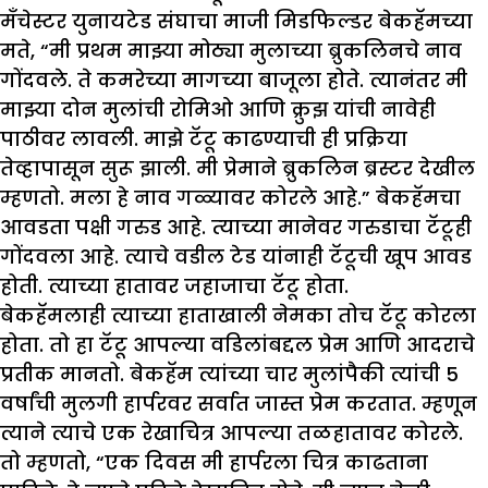
मँचेस्टर युनायटेड संघाचा माजी मिडफिल्डर बेकहॅमच्या
मते, “मी प्रथम माझ्या मोठ्या मुलाच्या ब्रुकलिनचे नाव
गोंदवले. ते कमरेच्या मागच्या बाजूला होते. त्यानंतर मी
माझ्या दोन मुलांची रोमिओ आणि क्रुझ यांची नावेही
पाठीवर लावली. माझे टॅटू काढण्याची ही प्रक्रिया
तेव्हापासून सुरू झाली. मी प्रेमाने ब्रुकलिन ब्रस्टर देखील
म्हणतो. मला हे नाव गळ्यावर कोरले आहे.” बेकहॅमचा
आवडता पक्षी गरुड आहे. त्‍याच्‍या मानेवर गरुडाचा टॅटूही
गोंदवला आहे. त्याचे वडील टेड यांनाही टॅटूची खूप आवड
होती. त्याच्या हातावर जहाजाचा टॅटू होता.
बेकहॅमलाही त्याच्या हाताखाली नेमका तोच टॅटू कोरला
होता. तो हा टॅटू आपल्या वडिलांबद्दल प्रेम आणि आदराचे
प्रतीक मानतो. बेकहॅम त्यांच्या चार मुलांपैकी त्यांची 5
वर्षांची मुलगी हार्परवर सर्वात जास्त प्रेम करतात. म्हणून
त्याने त्याचे एक रेखाचित्र आपल्या तळहातावर कोरले.
तो म्हणतो, “एक दिवस मी हार्परला चित्र काढताना