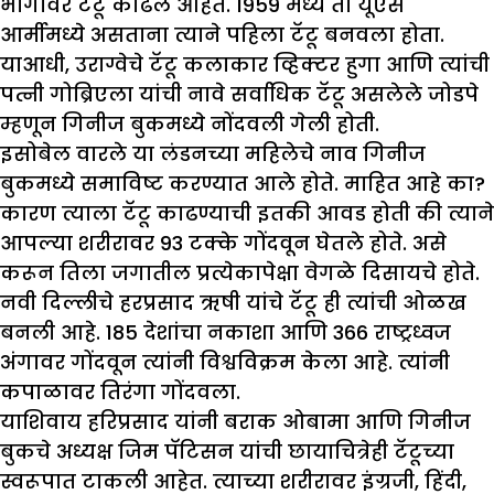
भागावर टॅटू काढले आहेत. 1959 मध्ये तो यूएस
आर्मीमध्ये असताना त्याने पहिला टॅटू बनवला होता.
याआधी, उराग्वेचे टॅटू कलाकार व्हिक्टर हुगा आणि त्यांची
पत्नी गोब्रिएला यांची नावे सर्वाधिक टॅटू असलेले जोडपे
म्हणून गिनीज बुकमध्ये नोंदवली गेली होती.
इसोबेल वारले या लंडनच्या महिलेचे नाव गिनीज
बुकमध्ये समाविष्ट करण्यात आले होते. माहित आहे का?
कारण त्याला टॅटू काढण्याची इतकी आवड होती की त्याने
आपल्या शरीरावर 93 टक्के गोंदवून घेतले होते. असे
करून तिला जगातील प्रत्येकापेक्षा वेगळे दिसायचे होते.
नवी दिल्लीचे हरप्रसाद ऋषी यांचे टॅटू ही त्यांची ओळख
बनली आहे. 185 देशांचा नकाशा आणि 366 राष्ट्रध्वज
अंगावर गोंदवून त्यांनी विश्वविक्रम केला आहे. त्यांनी
कपाळावर तिरंगा गोंदवला.
याशिवाय हरिप्रसाद यांनी बराक ओबामा आणि गिनीज
बुकचे अध्यक्ष जिम पॅटिसन यांची छायाचित्रेही टॅटूच्या
स्वरूपात टाकली आहेत. त्याच्या शरीरावर इंग्रजी, हिंदी,