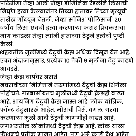
परिसीमा तेव्हा आली जेव्हा डोमिनिक रॅडलीने लिसाची
निर्घृण हत्या केल्यानंतर तिच्या हातावर तिच्या मृत्यूची
तारीख गोंदवून घेतली. जेव्हा स्पॅनिश पोलिसांनी २०
वर्षीय लिसा एचची हत्या करणाऱ्या फरार प्रियकराचा
माग काढला तेव्हा त्यांनी हाताच्या टॅटूने हत्येची पुष्टी
केली.
शहरातील मुलींमध्ये टॅटूची क्रेझ अधिक दिसून येत आहे.
एका अंदाजानुसार, प्रत्येक 10 पैकी 9 मुलींना टॅटू काढणे
आवडते.
जेव्हा क्रेझ चार्पवर असते
नवरात्रीच्या निमित्ताने तरुणांमध्ये टॅटूची क्रेझ शिगेला
पोहोचते. गरबासोबतच मुलींमध्ये टॅटूची क्रेझही वाढत
आहे. शायनिंग टॅटूची क्रेझ जास्त आहे. लोक यांत्रिक,
फॉन्ट टॅटूसारखे आहेत. मोराची पिसे, बगल, गरबा
करणाऱ्या मुली आदी टॅटूची मागणीही वाढत आहे.
जगभरातील लोकांमध्ये टॅटूची क्रेझ आहे. लोक याला
फॅशनचे प्रतीक मानत आहेत. पण असे काही देश आहेत