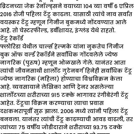
ब्रिटनच्या जेक रेनॉल्ड्सने वयाच्या 104 व्या वर्षी 6 एप्रिल
2016 रोजी पहिला टॅटू काढला. यासाठी त्यांचे नाव सर्वात
वयस्कर टॅटू म्हणून गिनीज बुकमध्ये नोंदवण्यात आले
आहे. तो चेस्टरफील्ड, डर्बीशायर, इंग्लंड येथे राहतो.
टॅटू रेकॉर्ड
फ्लोरिडा येथील चार्ल्स हेल्मके यांना नुकतेच गिनीज
बुक ऑफ वर्ल्ड रेकॉर्डने सर्वाधिक गोंदवलेले ज्येष्ठ
नागरिक (पुरुष) म्हणून ओळखले गेले. यानंतर आता
त्यांची जीवनसाथी शार्लोट गुटेनबर्ग हिनेही सर्वाधिक टॅटू
ज्येष्ठ नागरिक (महिला) होण्याचा विश्वविक्रम केला
आहे. व्यवसायाने लेखिका आणि ट्रेनर असलेल्या
शार्लोटच्या शरीराच्या ९१५ टक्के भागावर रंगीबेरंगी टॅटू
आहेत. टॅटूचा विक्रम करण्याचा त्याचा प्रवास
दशकभरापूर्वी सुरू झाला. 2006 मध्ये त्यांनी पहिला टॅटू
बनवला. यानंतर त्यांची टॅटू काढण्याची आवड वाढली, तर
त्यांच्या 75 वर्षीय जोडीदाराने शरीराच्या 93.75 टक्के