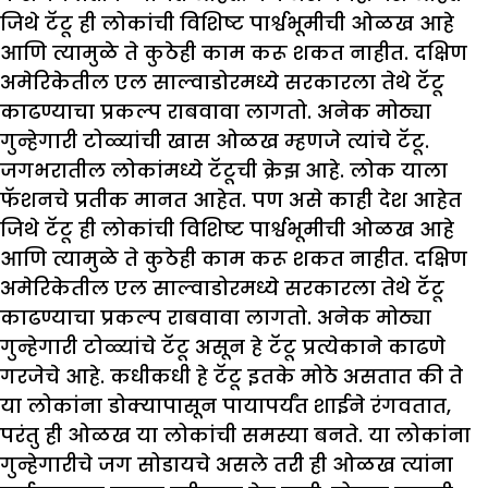
जिथे टॅटू ही लोकांची विशिष्ट पार्श्वभूमीची ओळख आहे
आणि त्यामुळे ते कुठेही काम करू शकत नाहीत. दक्षिण
अमेरिकेतील एल साल्वाडोरमध्ये सरकारला तेथे टॅटू
काढण्याचा प्रकल्प राबवावा लागतो. अनेक मोठ्या
गुन्हेगारी टोळ्यांची खास ओळख म्हणजे त्यांचे टॅटू.
जगभरातील लोकांमध्ये टॅटूची क्रेझ आहे. लोक याला
फॅशनचे प्रतीक मानत आहेत. पण असे काही देश आहेत
जिथे टॅटू ही लोकांची विशिष्ट पार्श्वभूमीची ओळख आहे
आणि त्यामुळे ते कुठेही काम करू शकत नाहीत. दक्षिण
अमेरिकेतील एल साल्वाडोरमध्ये सरकारला तेथे टॅटू
काढण्याचा प्रकल्प राबवावा लागतो. अनेक मोठ्या
गुन्हेगारी टोळ्यांचे टॅटू असून हे टॅटू प्रत्येकाने काढणे
गरजेचे आहे. कधीकधी हे टॅटू इतके मोठे असतात की ते
या लोकांना डोक्यापासून पायापर्यंत शाईने रंगवतात,
परंतु ही ओळख या लोकांची समस्या बनते. या लोकांना
गुन्हेगारीचे जग सोडायचे असले तरी ही ओळख त्यांना