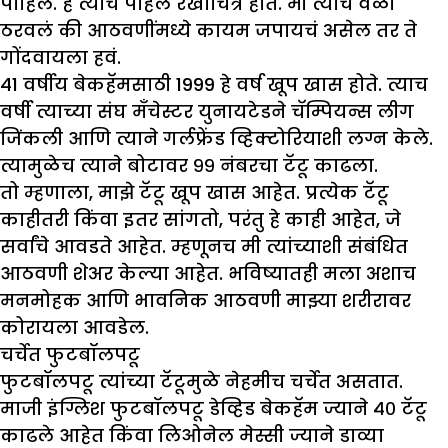
पाहिले. हे त्याचे पहिले रेखाचित्र होते. मी त्याच वेळी
ठरवलं की आठवणींमध्ये कायम जपायचं असेल तर ते
गोंदवायला हवं.
41 वर्षीय बेकहॅमसाठी 1999 हे वर्ष खूप खास होते. त्याच
वर्षी त्याच्या संघ मँचेस्टर युनायटेडने चॅम्पियन्स लीग
जिंकली आणि त्याने गर्लफ्रेंड व्हिक्टोरियाशी लग्न केले.
त्यामुळेच त्याने बोटावर ९९ नंबरचा टॅटू काढला.
तो म्हणाला, माझे टॅटू खूप खास आहेत. प्रत्येक टॅटू
काहीतरी किंवा इतर सांगतो, परंतु हे काही आहेत, जे
सर्वांचे आवडते आहेत. म्हणूनच मी त्यांच्याशी संबंधित
आठवणी शेअर केल्या आहेत. भविष्यातही मला अशाच
मनमोहक आणि भावनिक आठवणी माझ्या शरीरावर
कोरायला आवडेल.
चर्चेत फुटबॉलपटू
फुटबॉलपटू त्यांच्या टॅटूमुळे नेहमीच चर्चेत असतात.
माजी इंग्लिश फुटबॉलपटू डेव्हिड बेकहॅम ज्याने ४० टॅटू
काढले आहेत किंवा लिओनेल मेस्सी ज्याने डाव्या