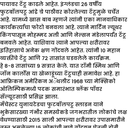
पायावर टॅटू काढले आहेत. इंग्लंडचा 26 वर्षीय
फुटबॉलपटू आंद्रे ग्रे पाठीवर कोरलेल्या टॅटूमुळे चर्चेत
आहे. यामध्ये खास बाब म्हणजे त्यांनी एका मानवाधिकार
कार्यकर्त्याचा फोटो बनवला आहे. त्याने मार्टिन ल्यूथर
किंगपासून मोहम्मद अली आणि नेल्सन मंडेलापर्यंत टॅटू
बनवले आहेत. याशिवाय त्याने आपल्या शरीरावर
इतिहासाचे अनेक क्षण गोंदवले आहेत. त्यांनी 10 महान
व्यक्तींचे टॅटू आणि 72 तासांत घडवलेले कार्यक्रम.
हे 8-8 तासांच्या 9 सत्रात केले. यात टॉमी स्मिथ आणि
जॉन कार्लोस या खेळाडूंच्या टॅटूचाही समावेश आहे. हा
आफ्रिकन अमेरिकन अॅथलीट 1968 च्या मेक्सिको
ऑलिम्पिकमध्ये पदक समारंभात ब्लॅक पॉवर
सॅल्यूटसाठी प्रसिद्ध झाला.
मँचेस्टर युनायटेडचा फुटबॉलपटू स्लाडन याने
भुकेसारख्या गंभीर समस्येकडे जगभरातील लोकांचे लक्ष
वेधण्यासाठी 2015 साली आपल्या शरीरावर उपासमारीने
त्रस्त असलेल्या 15 लोकांची नावे गोंदवून घेतली होती.