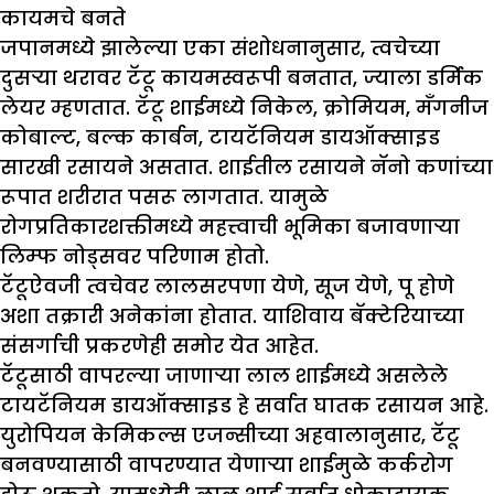
कायमचे बनते
जपानमध्ये झालेल्या एका संशोधनानुसार, त्वचेच्या
दुसऱ्या थरावर टॅटू कायमस्वरूपी बनतात, ज्याला डर्मिक
लेयर म्हणतात. टॅटू शाईमध्ये निकेल, क्रोमियम, मॅंगनीज
कोबाल्ट, बल्क कार्बन, टायटॅनियम डायऑक्साइड
सारखी रसायने असतात. शाईतील रसायने नॅनो कणांच्या
रूपात शरीरात पसरू लागतात. यामुळे
रोगप्रतिकारशक्तीमध्ये महत्त्वाची भूमिका बजावणाऱ्या
लिम्फ नोड्सवर परिणाम होतो.
टॅटूऐवजी त्वचेवर लालसरपणा येणे, सूज येणे, पू होणे
अशा तक्रारी अनेकांना होतात. याशिवाय बॅक्टेरियाच्या
संसर्गाची प्रकरणेही समोर येत आहेत.
टॅटूसाठी वापरल्या जाणार्‍या लाल शाईमध्ये असलेले
टायटॅनियम डायऑक्साइड हे सर्वात घातक रसायन आहे.
युरोपियन केमिकल्स एजन्सीच्या अहवालानुसार, टॅटू
बनवण्यासाठी वापरण्यात येणाऱ्या शाईमुळे कर्करोग