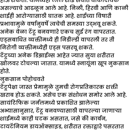
होऊ शकतो. यामध्येही लाल शाई सर्वात धोकादायक
असल्याचे आढळून आले आहे. निळी, हिरवी आणि काळी
शाईही आरोग्यासाठी घातक आहे. शाईच्या विषारी
प्रभावामुळे वर्षानुवर्षे त्वचेची समस्या उद्भवू शकते.
अनेक वेळा टॅटू बनवणारे एकच सुई रंग वापरतात.
एड्सबाधित व्यक्तीमध्ये ही निडील्डी वापरली तर ती
निरोगी व्यक्तीमध्येही एड्स पसरवू शकते.
टॅटूच्या अनेक डिझाईन्स आहेत ज्यात सुया शरीरात
खोलवर टोचल्या जातात. यामध्ये स्नायूंना खूप नुकसान
होते.
नुकसान पोहोचवते
टॅटूपेक्षा जास्त प्रेमामुळे तुमची रोगप्रतिकारक शक्ती
खराब होऊ शकते. असेच एक संशोधन समोर आले आहे.
सायंटिफिक जर्नलमध्ये प्रकाशित झालेल्या
अभ्यासानुसार, टॅटू बनवण्यासाठी वापरल्या जाणाऱ्या
शाईमध्ये काही घटक असतात, जसे की कार्बन,
टायटॅनियम डायऑक्साइड, शरीरात रक्ताद्वारे पसरतात