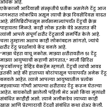
अधिक आहे.
एकेकाळी आदिवासी संस्कृतीचे प्रतीक असलेले टॅटू आज
जगभरात लोकप्रिय असून त्याची क्रेझ दिवसेंदिवस वाढत
आहे. सेलिब्रिटींपासून सर्वसामान्यांपर्यंत टॅटूची क्रेझ
पाहायला मिळते. काही लोक इतके वेडे असतात की
त्यांनी आपले संपूर्ण शरीर टॅटूसाठी समर्पित केले आहे.
चला तुम्हाला अशाच काही लोकांबद्दल सांगतो, ज्यांचे
शरीर टॅटू प्रदर्शनाचे केंद्र बनले आहे.
“माझा चेहरा वाचू नकोस. माझ्या शरीरावरील 51 टॅटू
माझ्या आयुष्याची कहाणी सांगतात,” माजी ब्रिटिश
फुटबॉलपटू डेव्हिड बेकहॅम म्हणतो. टॅटूची त्यांची आवड
इतकी आहे की हाताच्या बोटांपासून पायापर्यंत अनेक टॅटू
बनवले आहेत. त्याने आपल्या आयुष्यातील प्रत्येक
महत्त्वाच्या गोष्टी आपल्या शरीरावर टॅटू करून घेतल्या
आहेत. बायकोशी झालेली पहिली भेट असो किंवा मुलांशी
संबंधित काहीही असो. त्याने अलीकडेच त्याच्या काही
खास आणि प्रेरणादायी टॅटूशी संबंधित कथा शेअर केली.