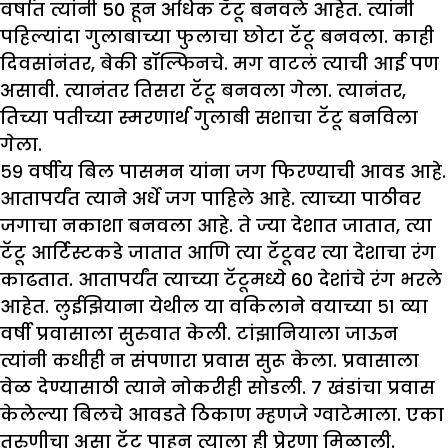
वर्षात त्यांनी 50 हून अधिक टॅटू बनवले आहेत. त्यांनी
पहिल्यांदा गुलाबाच्या फुलाचा छोटा टॅटू बनवला. काही
दिवसांनंतर, बेकी डॉल्फिनचे. मग वाटलं त्याची आई पण
असावी. त्यानंतर तिसरा टॅटू बनवला गेला. त्यानंतर,
तिच्या पतीच्या स्मरणार्थ गुलाबी सशाचा टॅटू बनविला
गेला.
५९ वर्षीय बिल पासमन यांना जग फिरण्याची आवड आहे.
आतापर्यंत त्याने अर्धे जग पाहिले आहे. त्याच्या पाठीवर
जगाचा नकाशा बनवला आहे. ते ज्या देशात जातात, त्या
टॅटू आर्टिस्टकडे जातात आणि त्या टॅटूवर त्या देशाचा रंग
काढतात. आतापर्यंत त्याच्या टॅटूमध्ये 60 देशांचे रंग भरले
आहेत. लुईझियाना येथील या वकिलाने वयाच्या ५१ व्या
वर्षी प्रवासाला सुरुवात केली. टांझानियाला जाऊन
त्यांनी कधीही न संपणारा प्रवास सुरू केला. प्रवासाला
वेळ देण्यासाठी त्याने नोकरीही सोडली. 7 खंडांचा प्रवास
केलेल्या बिलचे आवडते ठिकाण म्हणजे ग्वाटेमाला. एका
तरुणीचा असा टॅटू पाहून त्याला ही प्रेरणा मिळाली.