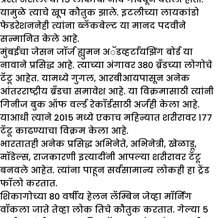
यामुळे त्याचे खूप कौतुक झाले. इटलीच्या लायकांडो
फेडरेशननेही त्यांना ब्लॅकबेल्ट या मानद पदवीने
सन्मानित केले आहे.
मुंबईचा जेसन जॉर्ज ह्युमन अॅडव्हर्टायझिंग बोर्ड या
नावाने प्रसिद्ध आहे. त्‍याच्‍या अंगावर 380 ब्रँडच्‍या लोगोचे
टॅटू आहेत. यामध्ये गुगल, आरबीआयपासून अनेक
आंतरराष्ट्रीय ब्रँडचा समावेश आहे. या विक्रमासाठी त्यांनी
गिनीज बुक ऑफ वर्ल्ड रेकॉर्डसाठी अर्जही केला आहे.
याआधी त्याने 2015 मध्ये एकाच महिन्यात शरीरावर 177
टॅटू काढण्याचा विक्रम केला आहे.
भारतातही अनेक प्रसिद्ध अभिनेते, अभिनेत्री, खेळाडू,
मॉडेल्स, राजकारणी इत्यादींनी आपल्या शरीरावर टॅटू
बनवले आहेत. त्यांना पाहून सर्वसामान्य लोकही हा ट्रेंड
फॉलो करतात.
शिकागोच्या 80 वर्षीय हेलन लॅम्बिन जेव्हा मॉर्निंग
वॉकला जाते तेव्हा लोक तिचे कौतुक करतात. गेल्या 5