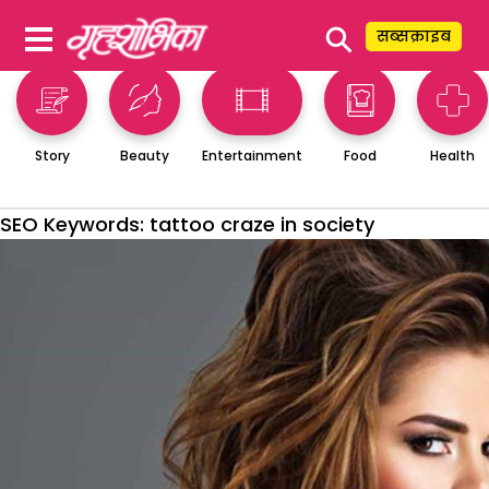
⚲
सब्सक्राइब
Story
Beauty
Entertainment
Food
Health
SEO Keywords:
tattoo craze in society