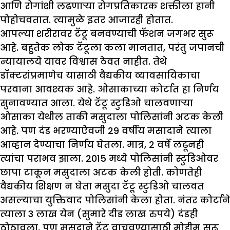
आणि रोगांशी लढणाऱ्या रोगप्रतिकारक शक्तीला हानी
पोहोचवतात. त्यामुळे इतर आजारही होतात.
आपल्या शरीरावर टॅटू बनवण्याची फॅशन जगभर सुरू
आहे. बहुतेक लोक टॅटूला कला मानतात, परंतु जपानची
न्यायालये यावर विश्वास ठेवत नाहीत. तेथे
डॉक्टरांप्रमाणेच यासाठी वैद्यकीय व्यावसायिकाचा
परवाना आवश्यक आहे. ओसाकाच्या कोर्टात हा निर्णय
सुनावण्यात आला. येथे टॅटू स्टुडिओ चालवणाऱ्या
ओसाका येथील ताकी मसुदाला पोलिसांनी अटक केली
आहे. पण दंड भरण्याऐवजी 29 वर्षीय मसादाने त्याला
आव्हान देण्याचा निर्णय घेतला. मात्र, 2 वर्षे लढूनही
त्यांचा पराभव झाला. 2015 मध्ये पोलिसांनी स्टुडिओवर
छापा टाकून मसुदाला अटक केली होती. कोणतेही
वैद्यकीय शिक्षण न घेता मसुदा टॅटू स्टुडिओ चालवत
असल्याचा युक्तिवाद पोलिसांनी केला होता. नंतर कोर्टाने
त्याला 3 लाख येन (सुमारे दीड लाख रुपये) दंडही
ठोठावला, पण मसुदाने टॅटू वाचवण्यासाठी मोहीम सुरू